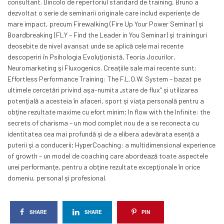
consultant. Dincolo de repertoriul standard de training, Bruno a
dezvoltat o serie de seminarii originale care includ experienţe de
mare impact, precum Firewalking (Fire Up Your Power Seminar) şi
Boardbreaking (FLY – Find the Leader in You Seminar) şi traininguri
deosebite de nivel avansat unde se aplică cele mai recente
descoperiri în Psihologia Evoluţionistă, Teoria Jocurilor,
Neuromarketing şi Fluxogenics. Creaţiile sale mai recente sunt:
Effortless Performance Training: The F.L.O.W. System – bazat pe
ultimele cercetări privind aşa-numita „stare de flux” şi utilizarea
potenţială a acesteia în afaceri, sport şi viaţa personală pentru a
obţine rezultate maxime cu efort minim; In flow with the Infinite: the
secrets of charisma – un mod complet nou de a se reconecta cu
identitatea cea mai profundă şi de a elibera adevărata esenţă a
puterii şi a conducerii; HyperCoaching: a multidimensional experience
of growth – un model de coaching care abordează toate aspectele
unei performanţe, pentru a obţine rezultate excepţionale în orice
domeniu, personal şi profesional.
SHARE
SHARE
PIN