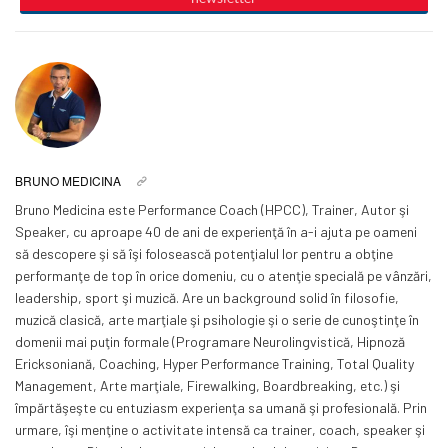
BRUNO MEDICINA
Bruno Medicina este Performance Coach (HPCC), Trainer, Autor şi
Speaker, cu aproape 40 de ani de experienţă în a-i ajuta pe oameni
să descopere şi să îşi folosească potenţialul lor pentru a obţine
performanţe de top în orice domeniu, cu o atenţie specială pe vânzări,
leadership, sport şi muzică. Are un background solid în filosofie,
muzică clasică, arte marţiale şi psihologie şi o serie de cunoştinţe în
domenii mai puţin formale (Programare Neurolingvistică, Hipnoză
Ericksoniană, Coaching, Hyper Performance Training, Total Quality
Management, Arte marţiale, Firewalking, Boardbreaking, etc.) şi
împărtăşeşte cu entuziasm experienţa sa umană şi profesională. Prin
urmare, îşi menţine o activitate intensă ca trainer, coach, speaker şi