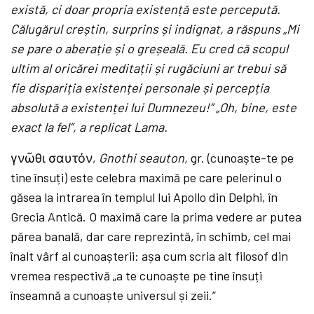
există, ci doar propria existență este percepută.
Călugărul creștin, surprins și indignat, a răspuns „Mi
se pare o aberație și o greșeală. Eu cred că scopul
ultim al oricărei meditații și rugăciuni ar trebui să
fie dispariția existenței personale și percepția
absolută a existenței lui Dumnezeu!” „Oh, bine, este
exact la fel”, a replicat Lama.
γνῶθι σαυτόν,
Gnothi seauton,
gr. (cunoaște-te pe
tine însuți) este celebra maximă pe care pelerinul o
găsea la intrarea în templul lui Apollo din Delphi, în
Grecia Antică. O maximă care la prima vedere ar putea
părea banală, dar care reprezintă, în schimb, cel mai
înalt vârf al cunoașterii: așa cum scria alt filosof din
vremea respectivă „a te cunoaște pe tine însuți
înseamnă a cunoaște universul și zeii.”