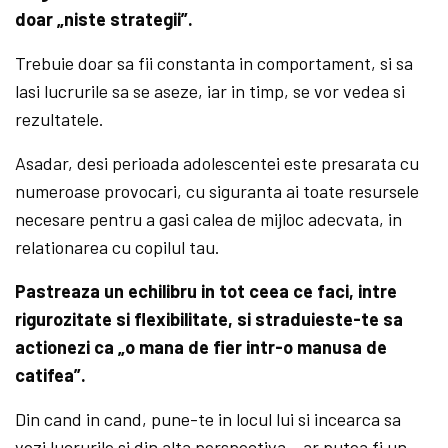
doar „niste strategii”.
Trebuie doar sa fii constanta in comportament, si sa
lasi lucrurile sa se aseze, iar in timp, se vor vedea si
rezultatele.
Asadar, desi perioada adolescentei este presarata cu
numeroase provocari, cu siguranta ai toate resursele
necesare pentru a gasi calea de mijloc adecvata, in
relationarea cu copilul tau.
Pastreaza un echilibru in tot ceea ce faci, intre
rigurozitate si flexibilitate, si straduieste-te sa
actionezi ca „o mana de fier intr-o manusa de
catifea”.
Din cand in cand, pune-te in locul lui si incearca sa
vezi lucrurile si din alta perspectiva – ar putea fi un