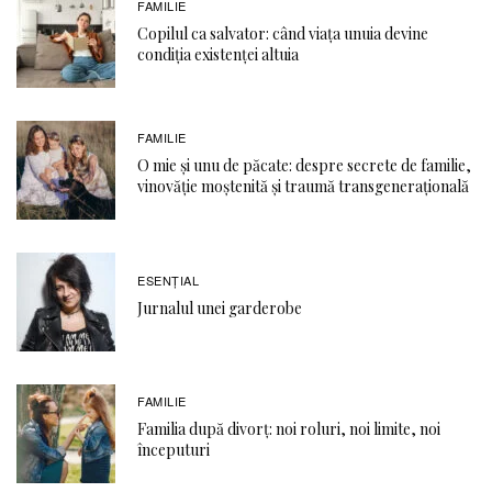
FAMILIE
Copilul ca salvator: când viața unuia devine
condiția existenței altuia
FAMILIE
O mie și unu de păcate: despre secrete de familie,
vinovăție moștenită și traumă transgenerațională
ESENȚIAL
Jurnalul unei garderobe
FAMILIE
Familia după divorț: noi roluri, noi limite, noi
începuturi