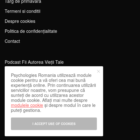
Tărg de primăvară
Termeni si conditii
Despre cookies
Politica de confidențialitate
Contact
Podcast Fii Autorea Vieții Tale
Evenimente Fii Autoarea Vieții Tale!
Psychologies Romania utilizează module
cookie pentru a vă oferi cea mai bună
SportEdu
experiență online. Prin continuarea utilizării
serviciilor noastre, vom presupune că
Antrenament Mental pentru Sportivi
sunteți de acord cu utilizarea acestor
module cookie. Aflați mai multe despre
Learning Network
modulele cookie
și despre modul în care le
puteți gestiona.
WEnough
Reward & Engage
I ACCEPT USE OF COOKIES