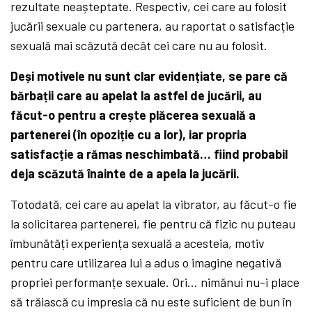
rezultate neașteptate. Respectiv, cei care au folosit
jucării sexuale cu partenera, au raportat o satisfacție
sexuală mai scăzută decât cei care nu au folosit.
Deși motivele nu sunt clar evidențiate, se pare că
bărbații care au apelat la astfel de jucării, au
făcut-o pentru a crește plăcerea sexuală a
partenerei (în opoziție cu a lor), iar propria
satisfacție a rămas neschimbată… fiind probabil
deja scăzută înainte de a apela la jucării.
Totodată, cei care au apelat la vibrator, au făcut-o fie
la solicitarea partenerei, fie pentru că fizic nu puteau
îmbunătăți experiența sexuală a acesteia, motiv
pentru care utilizarea lui a adus o imagine negativă
propriei performanțe sexuale. Ori… nimănui nu-i place
să trăiască cu impresia că nu este suficient de bun în