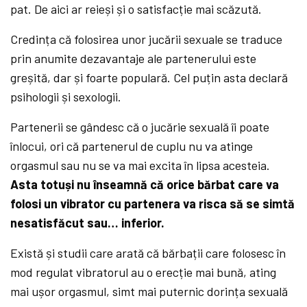
pat. De aici ar reieși și o satisfacție mai scăzută.
Credința că folosirea unor jucării sexuale se traduce
prin anumite dezavantaje ale partenerului este
greșită, dar și foarte populară. Cel puțin asta declară
psihologii și sexologii.
Partenerii se gândesc că o jucărie sexuală îi poate
înlocui, ori că partenerul de cuplu nu va atinge
orgasmul sau nu se va mai excita în lipsa acesteia.
Asta totuși nu înseamnă că orice bărbat care va
folosi un vibrator cu partenera va risca să se simtă
nesatisfăcut sau… inferior.
Există și studii care arată că bărbații care folosesc în
mod regulat vibratorul au o erecție mai bună, ating
mai ușor orgasmul, simt mai puternic dorința sexuală