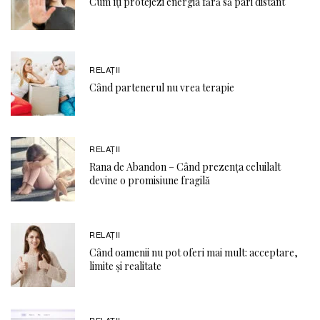
Cum îți protejezi energia fără să pari distant
RELAŢII
Când partenerul nu vrea terapie
RELAŢII
Rana de Abandon – Când prezența celuilalt
devine o promisiune fragilă
RELAŢII
Când oamenii nu pot oferi mai mult: acceptare,
limite și realitate
RELAŢII