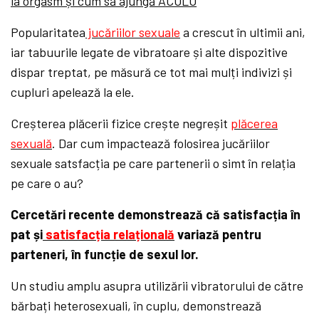
la orgasm și cum să ajungă ACOLO
Popularitatea
jucăriilor sexuale
a crescut în ultimii ani,
iar tabuurile legate de vibratoare și alte dispozitive
dispar treptat, pe măsură ce tot mai mulți indivizi și
cupluri apelează la ele.
Creșterea plăcerii fizice crește negreșit
plăcerea
sexuală
. Dar cum impactează folosirea jucăriilor
sexuale satsfacția pe care partenerii o simt în relația
pe care o au?
Cercetări recente demonstrează că satisfacția în
pat și
satisfacția relațională
variază pentru
parteneri, în funcție de sexul lor.
Un studiu amplu asupra utilizării vibratorului de către
bărbați heterosexuali, în cuplu, demonstrează