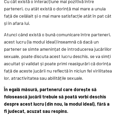
Cu cât există o interacțiune mai pozitivă între
parteneri, cu atât există o dorință mai mare a unuia
față de celălalt și o mai mare satisfacție atât în pat cât
și în afara lui.
Atunci când există o bună comunicare între parteneri,
acest lucru (la modul ideal) înseamnă că dacă un
partener se simte amenințat de introducerea jucăriilor
sexuale, poate discuta acest lucru deschis, se va simți
ascultat și validat și poate primi reasigurări că dorința
față de aceste jucării nu reflectă în niciun fel virilitatea
lor, atractivitatea sau abilitățile sexuale.
În egală măsură, partenerul care dorește să
folosească jucării trebuie să poată vorbi deschis
despre acest lucru (din nou, la modul ideal), fără a
fi judecat, acuzat sau respins.