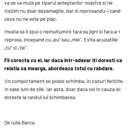
va se va mula pe tiparul asteptarilor noastre si ne
trezim nu doar dezamagite, dar si reprosandu-i cand
ceva nu ne este pe plac.
Invata sa ii spui o nemultumire fara sa jigni si fara a-i
reprosa, incepand cu „eu” sau „mie”. Evita acuzatiile
„tu” si „tie”.
Fii corecta cu el, iar daca intr-adevar iti doresti ca
relatia sa mearga, abordeaza totul cu rabdare.
Un comportament se poate schimba, in cazuri fericite,
in sase luni de zile. Iar asta, doar daca cel in cauza isi
doreste la randul lui schimbarea.
De Iulia Barca