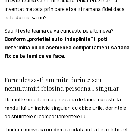
iti este teama sa nu fii inselata, chiar crezi ca s-a
inventat metoda prin care el sa iti ramana fidel daca
este dornic sa nu?
Sau iti este teama ca va cunoaste pe altcineva?
Conform „profetiei auto-indeplinite” il poti
determina cu un asemenea comportament sa faca
fix ce te temi ca va face.
Formuleaza-ti anumite dorinte sau
nemultumiri folosind persoana I singular
De multe ori uitam ca persoana de langa noi este la
randul lui un individ singular, cu obiceiurile, dorintele,
obisnuintele si comportamentele lui…
Tindem cumva sa credem ca odata intrat in relatie, el