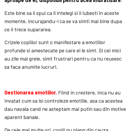
aproape de el, disponibil pentru acea imbratisare
.
Este bine sa ii spui ca il intelegi si il iubesti in aceste
momente, incurajandu-l ca se va simti mai bine dupa
ce ii trece supararea.
Crizele copiilor sunt o manifestare a emotiilor
profunde si amestecate pe care ei le simt. Si cei mici
au zile mai grele, simt frustrari pentru ca nu reusesc
sa faca anumite lucruri.
Gestionarea emotiilor.
Fiind in crestere, inca nu au
invatat cum sa isi controleze emotiile, asa ca acestea
dau navala cand ne asteptam mai putin sau din motive
aparent banale.
De cele mai multe ori, copiii nu plang din cauza