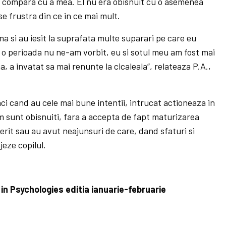
e compara cu a mea. El nu era obisnuit cu o asemenea
se frustra din ce in ce mai mult.
a si au iesit la suprafata multe suparari pe care eu
a o perioada nu ne-am vorbit, eu si sotul meu am fost mai
ma, a invatat sa mai renunte la cicaleala“, relateaza P.A.,
nci cand au cele mai bune intentii, intrucat actioneaza in
um sunt obisnuiti, fara a accepta de fapt maturizarea
ferit sau au avut neajunsuri de care, dand sfaturi si
jeze copilul.
 in Psychologies editia ianuarie-februarie