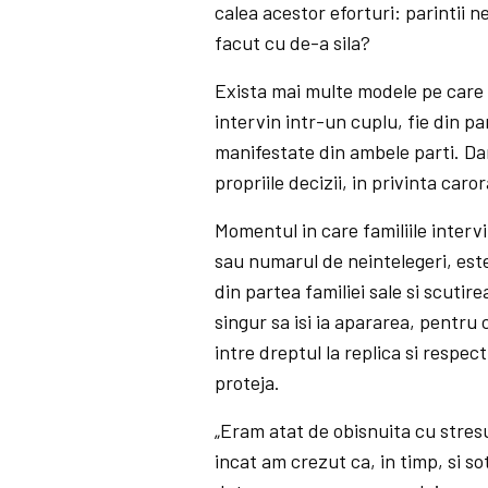
calea acestor eforturi: parintii 
facut cu de-a sila?
Exista mai multe modele pe care 
intervin intr-un cuplu, fie din pa
manifestate din ambele parti. Dar,
propriile decizii, in privinta caro
Momentul in care familiile intervi
sau numarul de neintelegeri, est
din partea familiei sale si scutir
singur sa isi ia apararea, pentru 
intre dreptul la replica si respect
proteja.
„Eram atat de obisnuita cu stres
incat am crezut ca, in timp, si so