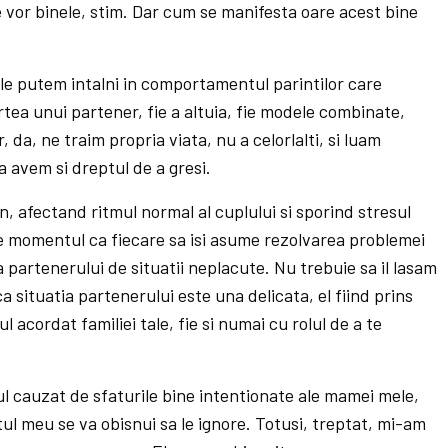
ne vor binele, stim. Dar cum se manifesta oare acest bine
le putem intalni in comportamentul parintilor care
rtea unui partener, fie a altuia, fie modele combinate,
 da, ne traim propria viata, nu a celorlalti, si luam
ra avem si dreptul de a gresi.
n, afectand ritmul normal al cuplului si sporind stresul
e momentul ca fiecare sa isi asume rezolvarea problemei
ea partenerului de situatii neplacute. Nu trebuie sa il lasam
ca situatia partenerului este una delicata, el fiind prins
ul acordat familiei tale, fie si numai cu rolul de a te
ul cauzat de sfaturile bine intentionate ale mamei mele,
tul meu se va obisnui sa le ignore. Totusi, treptat, mi-am