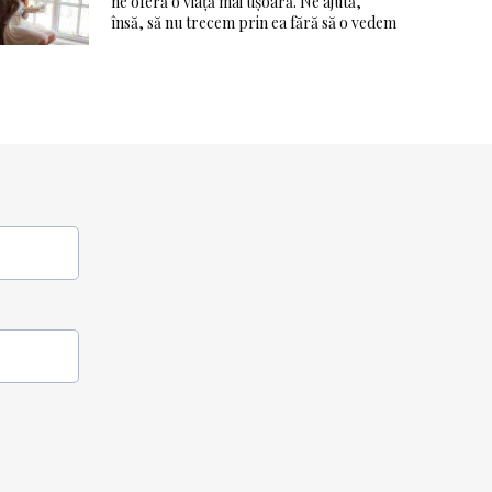
ne oferă o viaţă mai ușoară. Ne ajută,
însă, să nu trecem prin ea fără să o vedem