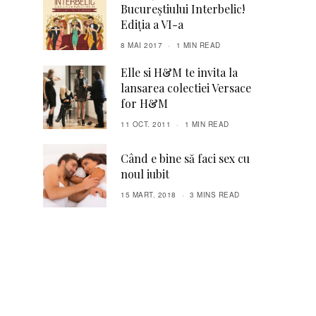
Bucureștiului Interbelic!
Ediția a VI-a
8 MAI 2017
1 MIN READ
Elle si H&M te invita la
lansarea colectiei Versace
for H&M
11 OCT. 2011
1 MIN READ
Când e bine să faci sex cu
noul iubit
15 MART. 2018
3 MINS READ