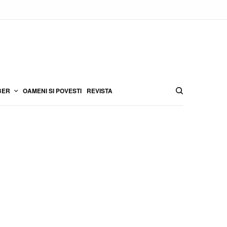
BER
OAMENI SI POVESTI
REVISTA