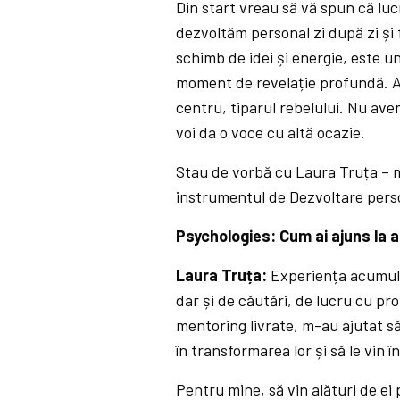
Din start vreau să vă spun că lu
dezvoltăm personal zi după zi și f
schimb de idei și energie, este un
moment de revelație profundă. Aș
centru, tiparul rebelului. Nu avem
voi da o voce cu altă ocazie.
Stau de vorbă cu Laura Truța – 
instrumentul de Dezvoltare pers
Psychologies: Cum ai ajuns la
Laura Truța:
Experiența acumulat
dar și de căutări, de lucru cu pr
mentoring livrate, m-au ajutat s
în transformarea lor și să le vin 
Pentru mine, să vin alături de ei