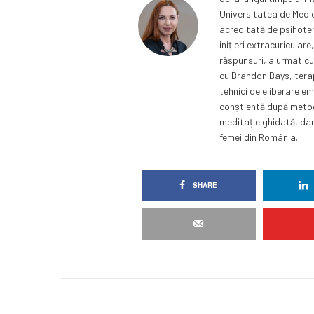
Universitatea de Medic
acreditată de psihotera
inițieri extracuricular
răspunsuri, a urmat c
cu Brandon Bays, tera
tehnici de eliberare e
conștientă după metoda
meditație ghidată, dan
femei din România.
SHARE