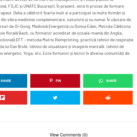
ină, FSJC și UNATC București. În prezent, este în proces de formare
peut. Delia a călătorit foarte mult și a participat la multe formări și
e, din sfera medicinei complementare, naturiste și nu numai. În căutare de
ursuri de Qi-Gong, Medicină Energetică cu Donna Eden, Metoda Călătoria
pie florală Bach, cu formator acreditat de școala-mamă din Anglia,
moțională EFT – metoda Matrix Reimprinting, practică tehnici de respirație
 lui Dan Brulé, tehnici de vizualizare și imagerie mentală, tehnici de
s energetic, Yoga, etc. Este formator și lector în diverse comunități de
SHARE
PIN
SHARE
View Comments (0)