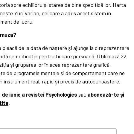
toria spre echilibru și starea de bine specifică lor. Harta
ște Yuri Vârlan, cel care a adus acest sistem în
ument de lucru.
Almuza?
pleacă de la data de naștere și ajunge la o reprezentare
ită semnificație pentru fiecare persoană. Utilizează 22
iția și gruparea lor în acea reprezentare grafică,
gate de programele mentale și de comportament care ne
 instrument real, rapid și precis de autocunoaștere.
a de iunie a revistei Psychologies
sau
abonează-te și
tite
.