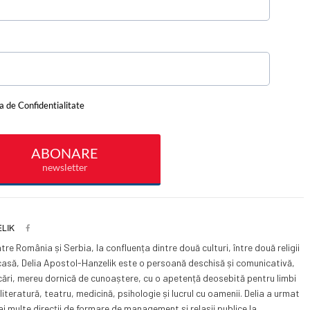
LIK
tre România și Serbia, la confluența dintre două culturi, între două religii
în casă, Delia Apostol-Hanzelik este o persoană deschisă și comunicativă,
cări, mereu dornică de cunoaștere, cu o apetență deosebită pentru limbi
literatură, teatru, medicină, psihologie și lucrul cu oamenii. Delia a urmat
ai multe direcții de formare de management și relașii publice la