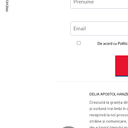
DELIA APOSTOL-HANZE
Crescută la granița din
și vorbind trei limbi 
receptivă la noi provo
străine și comunicare, 
de-a lungul timpului m