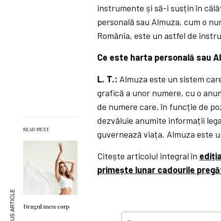
instrumente și să-i susțin în călă
personală sau Almuza, cum o nume
România, este un astfel de instr
Ce este harta personală sau 
L. T.:
Almuza este un sistem care 
grafică a unor numere, cu o anum
de numere care, în funcție de poz
dezvăluie anumite informații le
READ NEXT
guvernează viața. Almuza este un
Citește articolul integral în
ediți
primește lunar cadourile pregă
PREVIOUS ARTICLE
Dragul meu corp