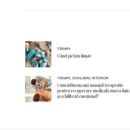
TERAPII
Când pictăm liniște
TERAPII
ECHILIBRU INTERIOR
,
Cum influențează masajul terapeutic
pentru recuperare medicală starea fizic
și echilibrul emoțional?