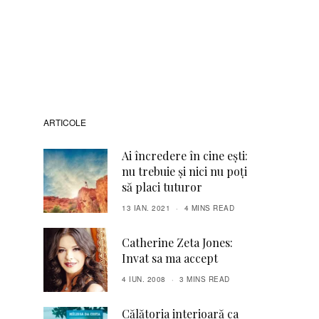
ARTICOLE
Ai încredere în cine ești:
nu trebuie și nici nu poți
să placi tuturor
13 IAN. 2021
4 MINS READ
Catherine Zeta Jones:
Invat sa ma accept
4 IUN. 2008
3 MINS READ
Călătoria interioară ca