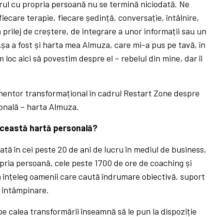
crul cu propria persoană nu se termină niciodată. Ne
iecare terapie, fiecare ședință, conversație, întâlnire,
 prilej de creștere, de integrare a unor informații sau un
a a fost și harta mea Almuza, care mi-a pus pe tavă, în
 loc aici să povestim despre el – rebelul din mine, dar îi
mentor transformațional în cadrul Restart Zone despre
onală – harta Almuza.
 această hartă personală?
ă în cei peste 20 de ani de lucru în mediul de business,
opria persoană, cele peste 1700 de ore de coaching și
ă înțeleg oamenii care caută îndrumare obiectivă, suport
în întâmpinare.
 pe calea transformării înseamnă să le pun la dispoziție