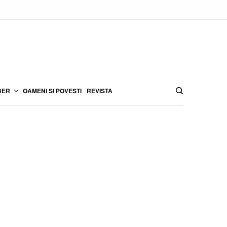
BER
OAMENI SI POVESTI
REVISTA