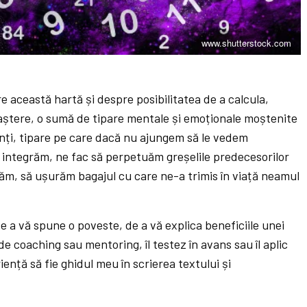
www.shutterstock.com
 această hartă și despre posibilitatea de a calcula,
aștere, o sumă de tipare mentale și emoționale moștenite
inți, tipare pe care dacă nu ajungem să le vedem
le integrăm, ne fac să perpetuăm greșelile predecesorilor
văm, să ușurăm bagajul cu care ne-a trimis în viață neamul
 a vă spune o poveste, de a vă explica beneficiile unei
e coaching sau mentoring, îl testez în avans sau îl aplic
ență să fie ghidul meu în scrierea textului și