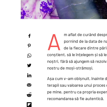
A
m aflat de curând despre
pornind de la data de n
de la fiecare dintre păr
conștient, să le înțelegem și să 
noștri, fără să ajungem să rezol
nostru de moși-strămoși.
Așa cum v-am obișnuit, înainte de
terapii sau valoarea unui proces d
pe mine, pentru ca propria experi
recomandarea să fie autentică.