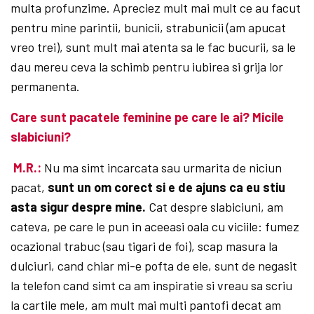
multa profunzime. Apreciez mult mai mult ce au facut
pentru mine parintii, bunicii, strabunicii (am apucat
vreo trei), sunt mult mai atenta sa le fac bucurii, sa le
dau mereu ceva la schimb pentru iubirea si grija lor
permanenta.
Care sunt pacatele feminine pe care le ai? Micile
slabiciuni?
M.R.:
Nu ma simt incarcata sau urmarita de niciun
pacat,
sunt un om corect si e de ajuns ca eu stiu
asta sigur despre mine.
Cat despre slabiciuni, am
cateva, pe care le pun in aceeasi oala cu viciile: fumez
ocazional trabuc (sau tigari de foi), scap masura la
dulciuri, cand chiar mi-e pofta de ele, sunt de negasit
la telefon cand simt ca am inspiratie si vreau sa scriu
la cartile mele, am mult mai multi pantofi decat am