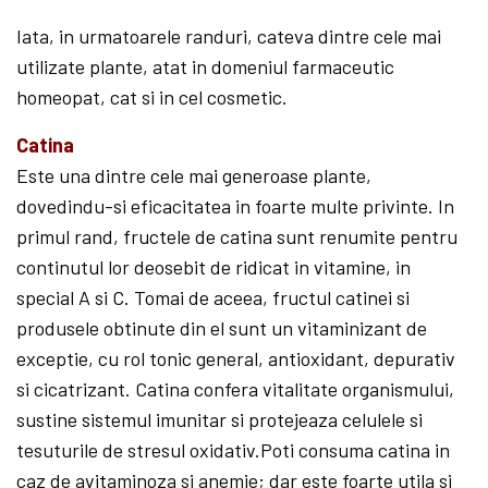
Iata, in urmatoarele randuri, cateva dintre cele mai
utilizate plante, atat in domeniul farmaceutic
homeopat, cat si in cel cosmetic.
Catina
Este una dintre cele mai generoase plante,
dovedindu-si eficacitatea in foarte multe privinte. In
primul rand, fructele de catina sunt renumite pentru
continutul lor deosebit de ridicat in vitamine, in
special A si C. Tomai de aceea, fructul catinei si
produ­sele obtinute din el sunt un vitaminizant de
exceptie, cu rol tonic general, antioxidant, depurativ
si cicatrizant. Catina confera vitalitate organismului,
sustine sistemul imunitar si protejeaza celulele si
tesuturile de stresul oxidativ.Poti consuma catina in
caz de avitaminoza si anemie; dar este foarte utila si