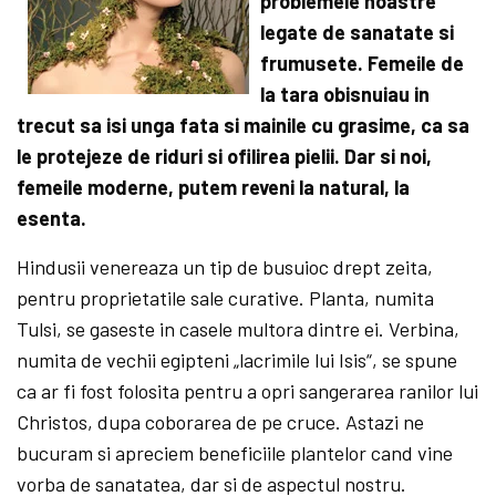
problemele noastre
legate de sanatate si
frumusete. Femeile de
la tara obisnuiau in
trecut sa isi unga fata si mainile cu grasime, ca sa
le protejeze de riduri si ofilirea pielii. Dar si noi,
femeile moderne, putem reveni la natural, la
esenta.
Hindusii venereaza un tip de busuioc drept zeita,
pentru proprietatile sale curative. Planta, numita
Tulsi, se gaseste in casele multora dintre ei. Verbina,
numita de vechii egipteni „lacrimile lui Isis“, se spune
ca ar fi fost folosita pentru a opri sangerarea ranilor lui
Christos, dupa coborarea de pe cruce. Astazi ne
bucuram si apreciem beneficiile plantelor cand vine
vorba de sanatatea, dar si de aspectul nostru.