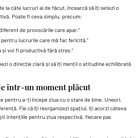
te la câte lucruri ai de făcut, încearcă să îți setezi o
tivă. Poate fi ceva simplu, precum:
diferent de provocările care apar.”
pentru lucrurile care mă fac fericită.”
 și voi fi productivă fără stres.”
zi o direcție clară și să îți menții o atitudine echilibrată
le într-un moment plăcut
e pentru a-ți începe ziua cu o stare de bine. Uneori,
erență. Fie că îți reorganizezi spațiul, îți acorzi câteva
ști intențiile pentru ziua respectivă, fiecare pas