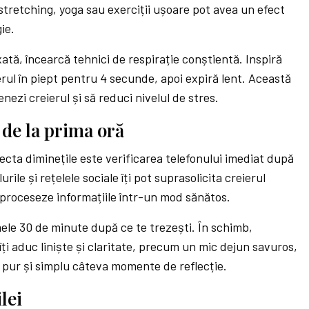
 stretching, yoga sau exerciții ușoare pot avea un efect
ie.
ată, încearcă tehnici de respirație conștientă. Inspiră
rul în piept pentru 4 secunde, apoi expiră lent. Această
enezi creierul și să reduci nivelul de stres.
l de la prima oră
ecta diminețile este verificarea telefonului imediat după
urile și rețelele sociale îți pot suprasolicita creierul
 proceseze informațiile într-un mod sănătos.
imele 30 de minute după ce te trezești. În schimb,
ți aduc liniște și claritate, precum un mic dejun savuros,
 pur și simplu câteva momente de reflecție.
ilei