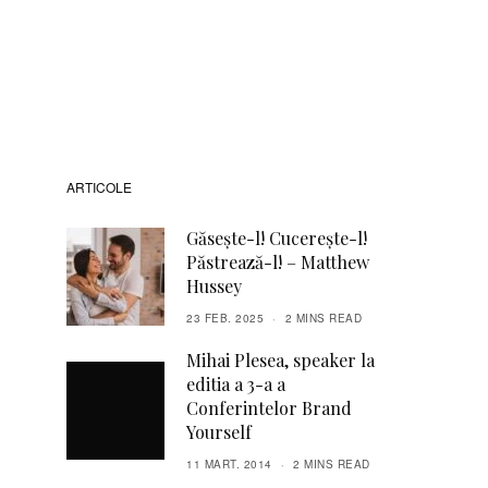
ARTICOLE
Găsește-l! Cucerește-l!
Păstrează-l! – Matthew
Hussey
23 FEB. 2025
2 MINS READ
Mihai Plesea, speaker la
editia a 3-a a
Conferintelor Brand
Yourself
11 MART. 2014
2 MINS READ