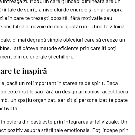
ța întreaga zi. Modul în care îți începi dimineața are un
ii tale de spirit, a nivelului de energie și chiar asupra
zile în care te trezești obosită, fără motivație sau
 posibil să ai nevoie de mici ajustări în rutina ta zilnică.
icale, ci mai degrabă simple obiceiuri care să creeze un
ine. Iată câteva metode eficiente prin care îți poți
ent plin de energie și echilibru.
are te inspiră
ile joacă un rol important în starea ta de spirit. Dacă
e obiecte inutile sau fără un design armonios, acest lucru
himb, un spațiu organizat, aerisit și personalizat te poate
motivată.
mosfera din casă este prin integrarea artei vizuale. Un
ct pozitiv asupra stării tale emoționale. Poți începe prin