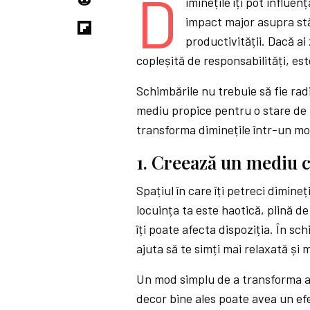
D
iminețile îți pot influen
impact major asupra stăr
productivității. Dacă ai 
copleșită de responsabilități, este
Schimbările nu trebuie să fie rad
mediu propice pentru o stare de b
transforma diminețile într-un mom
1. Creează un mediu c
Spațiul în care îți petreci dimineț
locuința ta este haotică, plină d
îți poate afecta dispoziția. În sc
ajuta să te simți mai relaxată și 
Un mod simplu de a transforma at
decor bine ales poate avea un efe