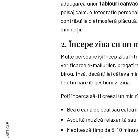
adăugarea unor
tablouri canva
peisaj calm, o fotografie persona
contribui la o atmosferă plăcută, 
dimineții.
2. Începe ziua cu un
Multe persoane își încep ziua într
verificarea e-mailurilor, pregătir
birou. Însă, dacă îți iei câteva 
felul în care îți gestionezi ziua.
Poți încerca să-ți creezi un mic r
Bea o cană de ceai sau cafea în
Ascultă muzică relaxantă sau 
Meditează timp de 5-10 minute 