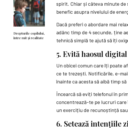
spirit. Chiar și câteva minute de
benefic asupra nivelului de energ
Dacă preferi o abordare mai relax
adânc timp de 4 secunde, ține ae
Drepturile copilului,
între mit și realitate
tehnică simplă te ajută să îți oxig
5. Evită haosul digita
Un obicei comun care îți poate af
ce te trezești. Notificările, e-mail
înainte ca acesta să aibă timp să
Încearcă să eviți telefonul în pr
concentrează-te pe lucruri care î
un exercițiu de recunoștință sau
6. Setează intențiile z