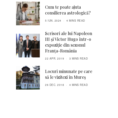
Cum te poate ajuta
consilierea astrologică?
5 IUN. 2024
4 MINS READ
Scrisori ale lui Napoleon
III și Victor Hugo într-o
expoziție din sezonul
Franța-România
22 APR. 2019
3 MINS READ
Locuri minunate pe care
să le vizitezi în Mureș
26 DEC. 2018
4 MINS READ