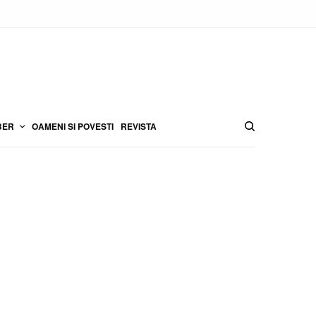
BER
OAMENI SI POVESTI
REVISTA