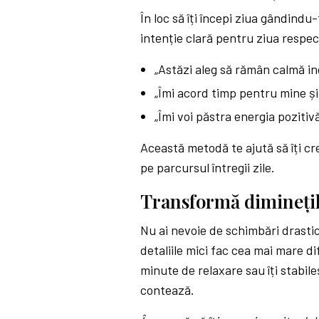
În loc să îți începi ziua gândindu-
intenție clară pentru ziua respec
„Astăzi aleg să rămân calmă in
„Îmi acord timp pentru mine și 
„Îmi voi păstra energia pozitivă
Această metodă te ajută să îți cree
pe parcursul întregii zile.
Transformă dimineți
Nu ai nevoie de schimbări drastic
detaliile mici fac cea mai mare dif
minute de relaxare sau îți stabile
contează.