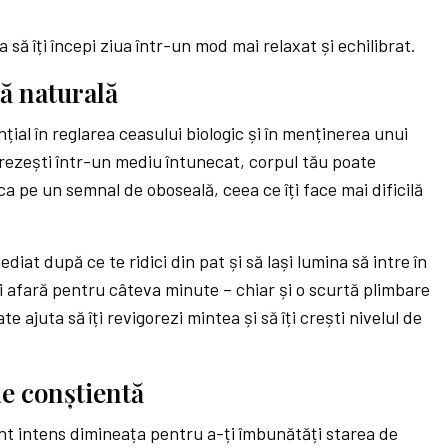
 să îți începi ziua într-un mod mai relaxat și echilibrat.
ă naturală
țial în reglarea ceasului biologic și în menținerea unui
trezești într-un mediu întunecat, corpul tău poate
a pe un semnal de oboseală, ceea ce îți face mai dificilă
diat după ce te ridici din pat și să lași lumina să intre în
și afară pentru câteva minute – chiar și o scurtă plimbare
te ajuta să îți revigorezi mintea și să îți crești nivelul de
ie conștientă
t intens dimineața pentru a-ți îmbunătăți starea de