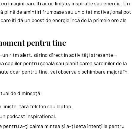
s
cu imagini care îți aduc liniște, inspirație sau energie. Un
lă plină de amintiri frumoase sau un citat motivațional pot
care îți dă un boost de energie încă de la primele ore ale
 moment pentru tine
-un ritm alert, sărind direct în activități stresante –
ea copiilor pentru școală sau planificarea sarcinilor de la
minute doar pentru tine, vei observa o schimbare majoră în
itual de dimineață:
 liniște, fără telefon sau laptop.
un podcast inspirațional.
pentru a-ți calma mintea și a-ți seta intențiile pentru