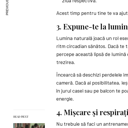
PREVIOUS ARTICLE
ziua respectivă.
Acest timp pentru tine te va ajuta
3. Expune-te la lumin
Lumina naturală joacă un rol esen
ritm circadian sănătos. Dacă te 
percepe această lipsă de lumină c
trezirea.
Încearcă să deschizi perdelele ime
cameră. Dacă ai posibilitatea, ie
în jurul casei sau pe balcon te poa
energie.
4. Mișcare și respiraț
READ NEXT
Nu trebuie să faci un antrenamen