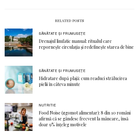
RELATED POSTS
SĂNĂTATE ŞI FRUMUSEȚE
Drenajul limfatic manual: ritualul care
repornește circulația și redefinește starea de bine
SĂNĂTATE ŞI FRUMUSEȚE
Hidratare după plajă: cum readuci strălucirea
pielii în câteva minute
NUTRITIE
Food Noise (zgomot alimentar): 8 din 10 români
afirmă că se gândesc frecvent la mâncare, însă
doar 9% înțeleg motivele