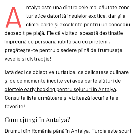
A
ntalya este una dintre cele mai căutate zone
turistice datorită insulelor exotice, dar și a
climei calde și excelente pentru un concediu
deosebit pe plajă. Fie că vizitezi această destinație
împreună cu persoana iubită sau cu prietenii,
pregătește-te pentru o ședere plină de frumusețe,
veselie și distracție!
Iată deci ce obiective turistice, ce delicatese culinare
și de ce momente inedite vei avea parte alături de
ofertele early booking pentru sejururi în Antalya
.
Consulta lista următoare și vizitează locurile tale
favorite!
Cum ajungi în Antalya?
Drumul din România până în Antalya, Turcia este scurt