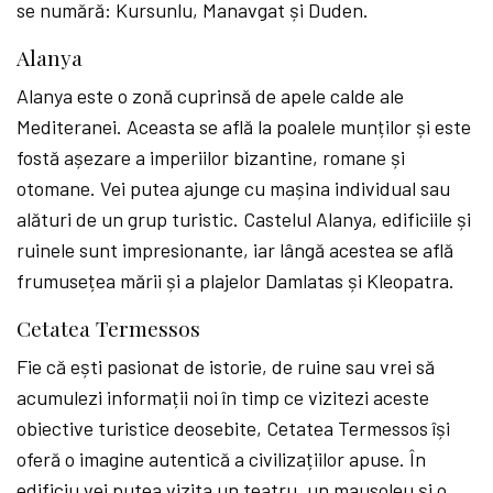
se numără: Kursunlu, Manavgat și Duden.
Alanya
Alanya este o zonă cuprinsă de apele calde ale
Mediteranei. Aceasta se află la poalele munților și este
fostă așezare a imperiilor bizantine, romane și
otomane. Vei putea ajunge cu mașina individual sau
alături de un grup turistic. Castelul Alanya, edificiile și
ruinele sunt impresionante, iar lângă acestea se află
frumusețea mării și a plajelor Damlatas și Kleopatra.
Cetatea Termessos
Fie că ești pasionat de istorie, de ruine sau vrei să
acumulezi informații noi în timp ce vizitezi aceste
obiective turistice deosebite, Cetatea Termessos își
oferă o imagine autentică a civilizațiilor apuse. În
edificiu vei putea vizita un teatru, un mausoleu și o