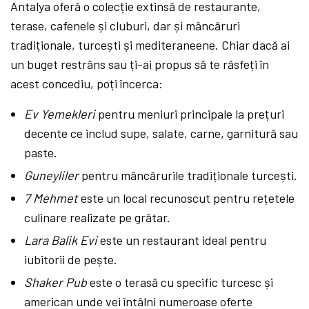
Antalya oferă o colecție extinsă de restaurante,
terase, cafenele și cluburi, dar și mâncăruri
tradiționale, turcești și mediteraneene. Chiar dacă ai
un buget restrâns sau ți-ai propus să te răsfeți în
acest concediu, poți încerca:
Ev Yemekleri
pentru meniuri principale la prețuri
decente ce includ supe, salate, carne, garnitură sau
paste.
Guneyliler
pentru mâncărurile tradiționale turcești.
7 Mehmet
este un local recunoscut pentru rețetele
culinare realizate pe grătar.
Lara Balik Evi
este un restaurant ideal pentru
iubitorii de pește.
Shaker Pub
este o terasă cu specific turcesc și
american unde vei întâlni numeroase oferte