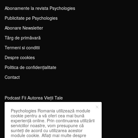
Abonamente la revista Psychologies
Publicitate pe Psychologies
Abonare Newsletter
Tărg de primăvară
Termeni si conditii
Despre cookies
Politica de confidențialitate
Contact
Podcast Fii Autorea Vieții Tale
Evenimente Fii Autoarea Vieții Tale!
Psychologies Romania utilizează module
cookie pentru a vă oferi cea mai bună
SportEdu
experiență online. Prin continuarea utilizării
serviciilor noastre, vom presupune că
Antrenament Mental pentru Sportivi
sunteți de acord cu utilizarea acestor
module cookie. Aflați mai multe despre
Learning Network