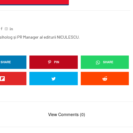
siholog și PR Manager al editurii NICULESCU.
SHARE
PIN
SHARE
View Comments (0)