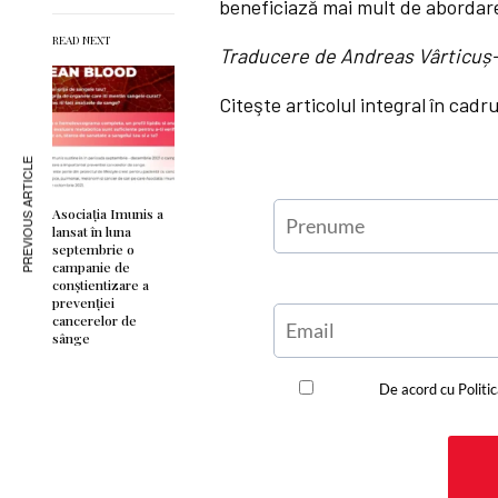
beneficiază mai mult de abordare
READ NEXT
Traducere de Andreas Vârticuș
Citeşte articolul integral în cadr
PREVIOUS ARTICLE
Asociația Imunis a
lansat în luna
septembrie o
campanie de
conștientizare a
prevenției
cancerelor de
sânge