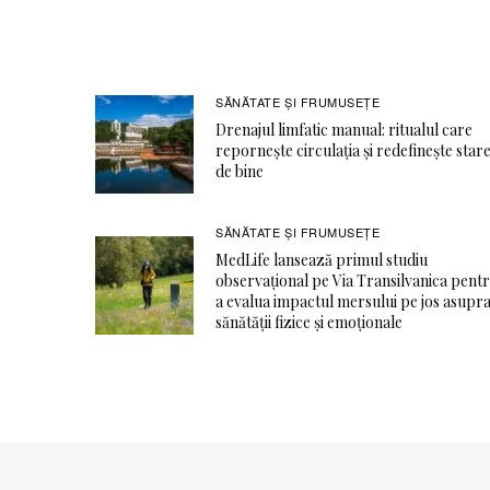
SĂNĂTATE ŞI FRUMUSEȚE
Drenajul limfatic manual: ritualul care
repornește circulația și redefinește star
de bine
SĂNĂTATE ŞI FRUMUSEȚE
MedLife lansează primul studiu
observațional pe Via Transilvanica pent
a evalua impactul mersului pe jos asupr
sănătății fizice și emoționale