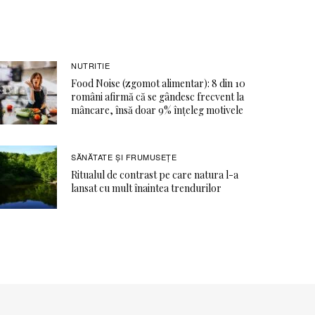
NUTRITIE
Food Noise (zgomot alimentar): 8 din 10
români afirmă că se gândesc frecvent la
mâncare, însă doar 9% înțeleg motivele
SĂNĂTATE ŞI FRUMUSEȚE
Ritualul de contrast pe care natura l-a
lansat cu mult înaintea trendurilor