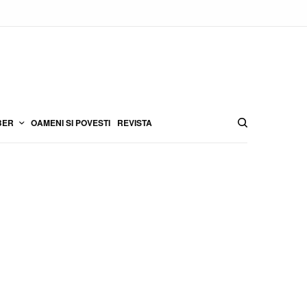
BER
OAMENI SI POVESTI
REVISTA