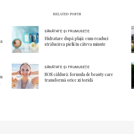
RELATED POSTS
SĂNĂTATE ŞI FRUMUSEȚE
Hidratare după plajă: cum readuci
ea
strălucirea pielii în câteva minute
SĂNĂTATE ŞI FRUMUSEȚE
SOS căldură: formula de beauty care
ru
transformă orice zi toridă
a