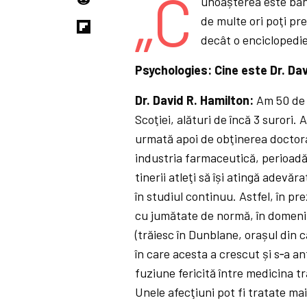
„C
unoașterea este bana
de multe ori poţi pr
decât o enciclopedie
Psychologies: Cine este Dr. Dav
Dr. David R. Hamilton:
Am 50 de a
Scoţiei, alături de încă 3 surori.
urmată apoi de obţinerea doctora
industria farmaceutică, perioadă 
tinerii atleţi să își atingă adevăr
în studiul continuu. Astfel, în p
cu jumătate de normă, în domeniul 
(trăiesc în Dunblane, orașul din 
în care acesta a crescut și s‑a an
fuziune fericită între medicina t
Unele afecţiuni pot fi tratate mai