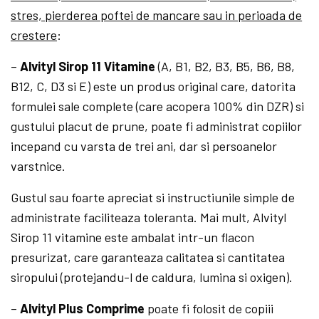
stres, pierderea poftei de mancare sau in perioada de
crestere
:
–
Alvityl Sirop 11 Vitamine
(A, B1, B2, B3, B5, B6, B8,
B12, C, D3 si E) este un produs original care, datorita
formulei sale complete (care acopera 100% din DZR) si
gustului placut de prune, poate fi administrat copiilor
incepand cu varsta de trei ani, dar si persoanelor
varstnice.
Gustul sau foarte apreciat si instructiunile simple de
administrate faciliteaza toleranta. Mai mult, Alvityl
Sirop 11 vitamine este ambalat intr-un flacon
presurizat, care garanteaza calitatea si cantitatea
siropului (protejandu-l de caldura, lumina si oxigen).
–
Alvityl Plus Comprime
poate fi folosit de copiii