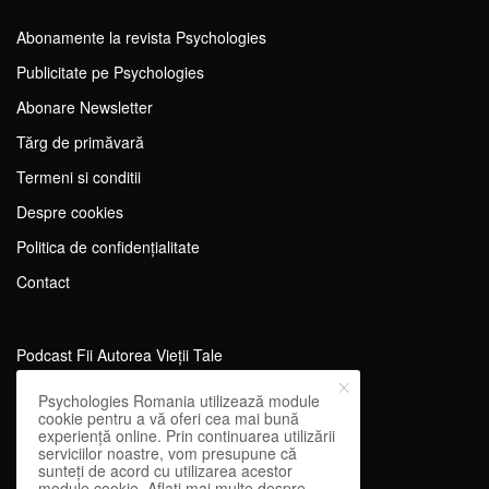
Abonamente la revista Psychologies
Publicitate pe Psychologies
Abonare Newsletter
Tărg de primăvară
Termeni si conditii
Despre cookies
Politica de confidențialitate
Contact
Podcast Fii Autorea Vieții Tale
Evenimente Fii Autoarea Vieții Tale!
Psychologies Romania utilizează module
cookie pentru a vă oferi cea mai bună
SportEdu
experiență online. Prin continuarea utilizării
serviciilor noastre, vom presupune că
Antrenament Mental pentru Sportivi
sunteți de acord cu utilizarea acestor
module cookie. Aflați mai multe despre