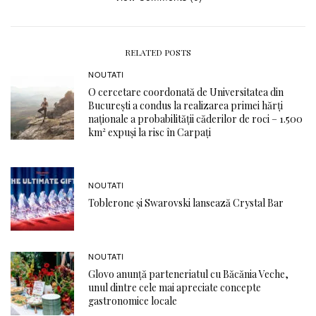
RELATED POSTS
NOUTATI
O cercetare coordonată de Universitatea din
București a condus la realizarea primei hărți
naționale a probabilității căderilor de roci – 1.500
km² expuși la risc în Carpați
NOUTATI
Toblerone și Swarovski lansează Crystal Bar
NOUTATI
Glovo anunță parteneriatul cu Băcănia Veche,
unul dintre cele mai apreciate concepte
gastronomice locale