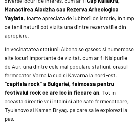
diverse locuri de interes, cum ar fi
Cap Kaliakra,
Manastirea Aladzha sau Rezerva Arheologica
Yaylata
, foarte apreciata de iubitorii de istorie, in timp
ce fanii naturii pot vizita una dintre rezervatiile din
apropiere.
In vecinatatea statiunii Albena se gasesc si numeroase
alte locuri importante de vizitat, cum ar fi Nisipurile
de Aur, una dintre cele mai populare statiuni, orasul
fermecator Varna la sud si Kavarna la nord-est,
“capitala rock” a Bulgariei, faimoasa pentru
festivalul rock ce are loc in fiecare an
. Tot in
aceasta directie vei intalni si alte sate fermecatoare,
Tyulenovo si Kamen Bryag, pe care sa le explorezi la
pas.