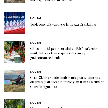
km² expuși la risc în Carpați
NOUTATI
Toblerone și Swarovski lansează Crystal Bar
NOUTATI
Glovo anunță parteneriatul cu Băcănia Veche,
unul dintre cele mai apreciate concepte
gastronomice locale
NOUTATI
Caiac SMile extinde limitele integrării: oamenii cu
dizabilități au urcat muntele și au trăit răsăritul de
soare în siguranță
NOUTATI