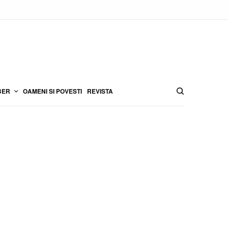
BER
OAMENI SI POVESTI
REVISTA