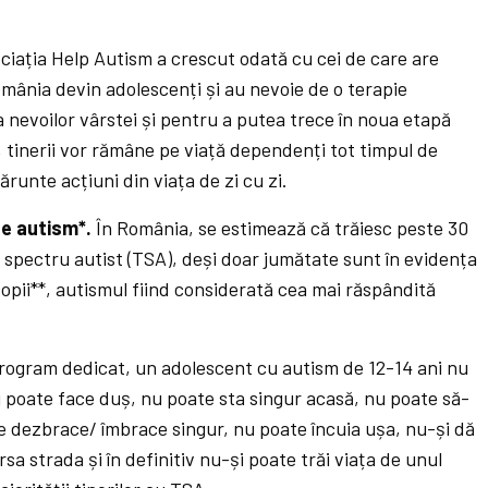
sociația Help Autism a crescut odată cu cei de care are
România devin adolescenți și au nevoie de o terapie
 nevoilor vârstei și pentru a putea trece în noua etapă
, tinerii vor rămâne pe viață dependenți tot timpul de
runte acțiuni din viața de zi cu zi.
de autism*.
În România, se estimează că trăiesc peste 30
spectru autist (TSA), deși doar jumătate sunt în evidența
copii**, autismul fiind considerată cea mai răspândită
program dedicat, un adolescent cu autism de 12-14 ani nu
u poate face duș, nu poate sta singur acasă, nu poate să-
se dezbrace/ îmbrace singur, nu poate încuia ușa, nu-și dă
sa strada și în definitiv nu-și poate trăi viața de unul