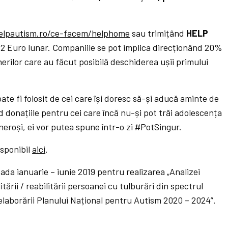
lpautism.ro/ce-facem/helphome
sau trimițând
HELP
 2 Euro lunar. Companiile se pot implica direcționând 20%
rilor care au făcut posibilă deschiderea ușii primului
ate fi folosit de cei care își doresc să-și aducă aminte de
 donațiile pentru cei care încă nu-și pot trăi adolescența
eneroși, ei vor putea spune într-o zi #PotSingur.
sponibil
aici
.
ada ianuarie – iunie 2019 pentru realizarea „Analizei
itării / reabilitării persoanei cu tulburări din spectrul
a elaborării Planului Național pentru Autism 2020 – 2024”.