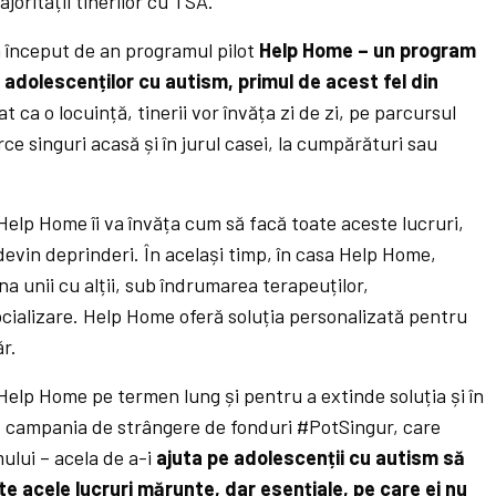
jorității tinerilor cu TSA.
a început de an programul pilot
Help Home – un program
adolescenților cu autism, primul de acest fel din
 ca o locuință, tinerii vor învăța zi de zi, pe parcursul
ce singuri acasă și în jurul casei, la cumpărături sau
.
Help Home îi va învăța cum să facă toate aceste lucruri,
devin deprinderi. În același timp, în casa Help Home,
na unii cu alții, sub îndrumarea terapeuților,
ocializare. Help Home oferă soluția personalizată pentru
ăr.
Help Home pe termen lung și pentru a extinde soluția și în
ză campania de strângere de fonduri #PotSingur, care
mului – acela de a-i
ajuta pe adolescenții cu autism să
e acele lucruri mărunte, dar esențiale, pe care ei nu