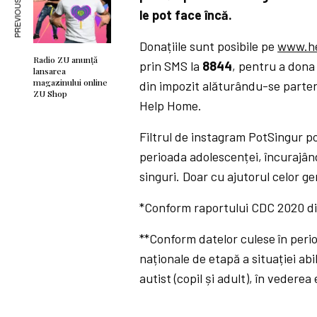
PREVIOUS ARTICLE
le pot face încă.
Donațiile sunt posibile pe
www.he
Radio ZU anunță
prin SMS la
8844
, pentru a dona
lansarea
magazinului online
din impozit alăturându-se partene
ZU Shop
Help Home.
Filtrul de instagram PotSingur po
perioada adolescenței, încurajând
singuri. Doar cu ajutorul celor g
*Conform raportului CDC 2020 di
**Conform datelor culese în perio
naționale de etapă a situației abil
autist (copil și adult), în vedere