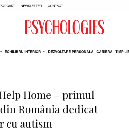
PODCAST
NEWSLETTER
CONTACT
ECHILIBRU INTERIOR
DEZVOLTARE PERSONALĂ
CARIERA
TIMP LI
 Help Home – primul
 din România dedicat
or cu autism