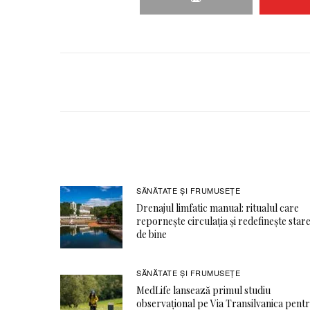
SĂNĂTATE ŞI FRUMUSEȚE
Drenajul limfatic manual: ritualul care
repornește circulația și redefinește star
de bine
SĂNĂTATE ŞI FRUMUSEȚE
MedLife lansează primul studiu
observațional pe Via Transilvanica pent