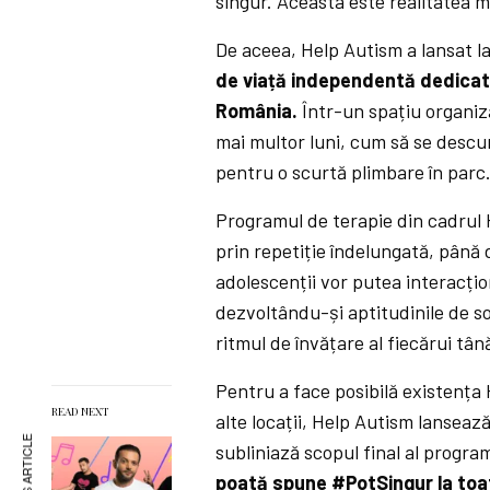
singur. Aceasta este realitatea ma
De aceea, Help Autism a lansat l
de viață independentă dedicat 
România.
Într-un spațiu organizat
mai multor luni, cum să se descur
pentru o scurtă plimbare în parc
Programul de terapie din cadrul 
prin repetiție îndelungată, până 
adolescenții vor putea interacțio
dezvoltându-și aptitudinile de s
ritmul de învățare al fiecărui tân
Pentru a face posibilă existența 
READ NEXT
alte locații, Help Autism lansea
subliniază scopul final al progra
poată spune #PotSingur la toat