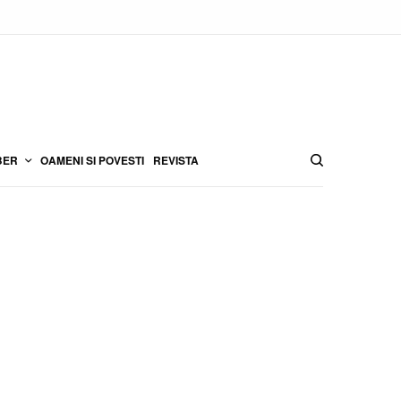
BER
OAMENI SI POVESTI
REVISTA