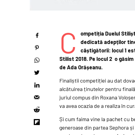
C
ompetiția Duelul Stili
dedicată adepților tin
câștigătorii: locul 1 
Stilist 2018. Pe locul 2 o găsim
de Ada Orășeanu.
Finaliștii competiției au dat dova
alcătuirea ținutelor pentru finală
juriul compus din Roxana Voloș
va avea ocazia de a realiza în cur
Și cum faima vine la pachet cu be
generoase din partea Sephora și F