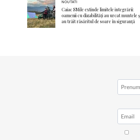
NOUTATI
Caiac SMile extinde limitele integrării:
oamenii cu dizabilități au urcat muntele ș
au trăit răsăritul de soare în siguranță