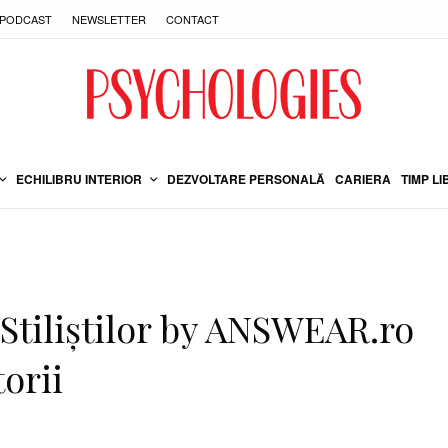
PODCAST
NEWSLETTER
CONTACT
ECHILIBRU INTERIOR
DEZVOLTARE PERSONALĂ
CARIERA
TIMP LI
 Stiliștilor by ANSWEAR.ro
orii