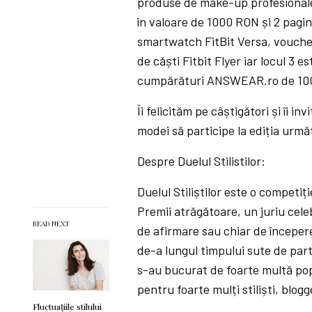
produse de make-up profesional
în valoare de 1000 RON și 2 pagin
smartwatch FitBit Versa, vouch
de căști Fitbit Flyer iar locul 3 
cumpărături ANSWEAR.ro de 10
Îi felicităm pe câștigători și îi i
modei să participe la ediția următo
Despre Duelul Stilistilor:
Duelul Stiliștilor este o competiț
Premii atrăgătoare, un juriu cele
READ NEXT
de afirmare sau chiar de începere
de-a lungul timpului sute de parti
s-au bucurat de foarte multă po
pentru foarte mulți stiliști, blogg
Fluctuațiile stilului