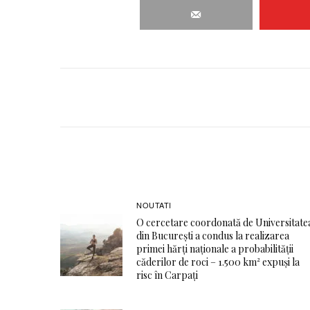
NOUTATI
O cercetare coordonată de Universitate
din București a condus la realizarea
primei hărți naționale a probabilității
căderilor de roci – 1.500 km² expuși la
risc în Carpați