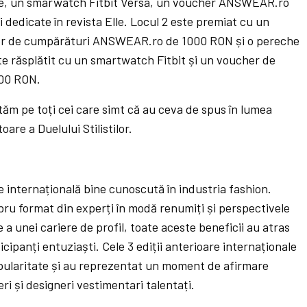
e, un smarwatch Fitbit Versa, un voucher ANSWEAR.ro
i dedicate în revista Elle. Locul 2 este premiat cu un
er de cumpărături ANSWEAR.ro de 1000 RON și o pereche
este răsplătit cu un smartwatch Fitbit și un voucher de
00 RON.
nvităm pe toți cei care simt că au ceva de spus în lumea
are a Duelului Stilistilor.
ie internațională bine cunoscută în industria fashion.
bru format din experți în modă renumiți și perspectivele
 a unei cariere de profil, toate aceste beneficii au atras
cipanți entuziaști. Cele 3 ediții anterioare internaționale
pularitate și au reprezentat un moment de afirmare
eri și designeri vestimentari talentați.