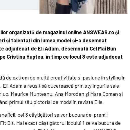
știlor organizată de magazinul online ANSWEAR.ro și
eri și talentați din lumea modei și-a desemnat
este adjudecat de Eli Adam, desemnată Cel Mai Bun
 pe Cristina Huștea, în timp ce locul 3 este adjudecat
dă de extrem de multă creativitate și pasiune în styling în
. Eli Adam a reușit să cucerească prin stylingurile sale
eniuc, Maurice Munteanu, Ana Morodan și Mara Coman și
ând primul său pictorial de modă în revista Elle.
neficii, cei 3 câștigători se vor bucura de premii
it Bit. Mai exact câștigătorul locului 1 se va bucura de