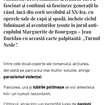
fascinat și continuă să fascineze generații la
rând, încă din zorii secolului al XX-lea, cu
operele sale de capă și spadă, încheie ciclul
fulminant al aventurilor țesute în jurul anti-
cuplului Marguerite de Bourgogn – Jean
Buridan cu această carte palpitantă:
„
Turnul
Nesle
”.
Între cele două coperte ale romanului, acțiunea,
derulată pe parcursul mai multor volume, atinge
paroxismul violenţei
.
Pasiunea, ura şi
iubirile pătimașe
se vor amesteca
într-un tumult necontenit.
Cititorul, atras într-un irezistibil iureş de
pasiuni