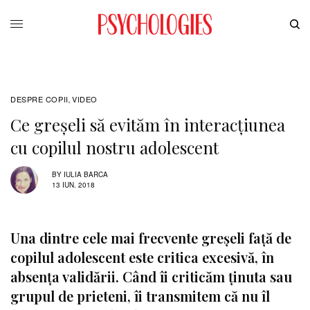
DESPRE COPII
VIDEO
,
Ce greșeli să evităm în interacțiunea
cu copilul nostru adolescent
BY
IULIA BARCA
13 IUN. 2018
Una dintre cele mai frecvente greșeli față de
copilul adolescent este critica excesivă, în
absența validării. Când îi criticăm ținuta sau
grupul de prieteni, îi transmitem că nu îl