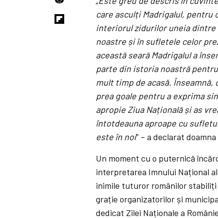
„
Este greu de descris în cuvinte
care asculți Madrigalul, pentru 
interiorul zidurilor uneia dintre 
noastre și în sufletele celor pr
această seară Madrigalul a însem
parte din istoria noastră pentru
mult timp de acasă. Înseamnă, d
prea goale pentru a exprima simț
apropie Ziua Națională și as vre
întotdeauna aproape cu sufletul
este în noi
” – a declarat doamna
Un moment cu o puternică încărc
interpretarea Imnului Național a
inimile tuturor românilor stabiliți
grație organizatorilor și municip
dedicat Zilei Naționale a Românie