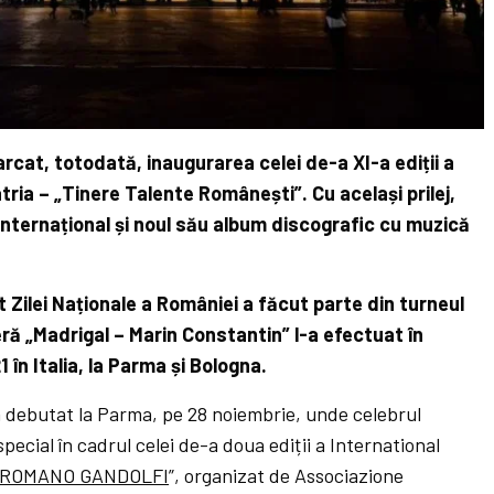
rcat, totodată, inaugurarea celei de-a XI-a ediții a
tria – „Tinere Talente Românești”. Cu același prilej,
l internațional și noul său album discografic cu muzică
 Zilei Naționale a României a făcut parte din turneul
ră „Madrigal – Marin Constantin” l-a efectuat în
în Italia, la Parma și Bologna.
 a debutat la Parma, pe 28 noiembrie, unde celebrul
pecial în cadrul celei de-a doua ediții a International
ROMANO GANDOLFI
”, organizat de Associazione