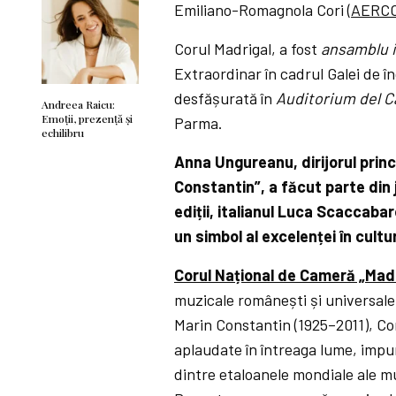
Emiliano-Romagnola Cori (
AERC
Corul Madrigal, a fost
ansamblu i
Extraordinar în cadrul Galei de î
desfășurată în
Auditorium del 
Andreea Raicu:
Emoţii, prezenţă și
Parma.
echilibru
Anna Ungureanu, dirijorul princ
Constantin”, a făcut parte din 
ediții, italianul Luca Scaccabar
un simbol al excelenței în cult
Corul Național de Cameră „Madr
muzicale românești și universale. 
Marin Constantin (1925–2011), Co
aplaudate în întreaga lume, impu
dintre etaloanele mondiale ale mu