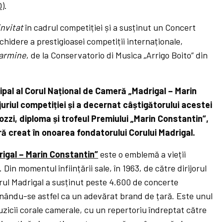
O
).
nvitat
în cadrul competiției și a susținut un Concert
nchidere a prestigioasei competiții internaționale,
Carmine
, de la Conservatorio di Musica „Arrigo Boito” din
ipal al Corul Național de Cameră „Madrigal – Marin
juriul competiției și a decernat câștigătorului acestei
ozzi, diploma și trofeul Premiului „Marin Constantin”,
ură creat în onoarea fondatorului Corului Madrigal.
igal – Marin Constantin”
este o emblemă a vieții
Din momentul înființării sale, în 1963, de către dirijorul
rul Madrigal a susținut peste 4.600 de concerte
nându-se astfel ca un adevărat brand de țară. Este unul
zicii corale camerale, cu un repertoriu îndreptat către