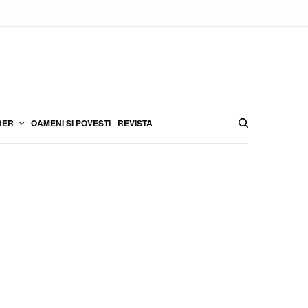
BER
OAMENI SI POVESTI
REVISTA