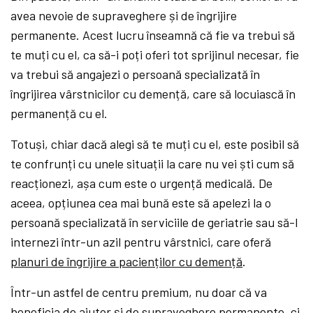
avea nevoie de supraveghere și de îngrijire
permanente. Acest lucru înseamnă că fie va trebui să
te muți cu el, ca să-i poți oferi tot sprijinul necesar, fie
va trebui să angajezi o persoană specializată în
îngrijirea vârstnicilor cu demență, care să locuiască în
permanență cu el.
Totuși, chiar dacă alegi să te muți cu el, este posibil să
te confrunți cu unele situații la care nu vei ști cum să
reacționezi, așa cum este o urgență medicală. De
aceea, opțiunea cea mai bună este să apelezi la o
persoană specializată în serviciile de geriatrie sau să-l
internezi într-un azil pentru vârstnici, care oferă
planuri de îngrijire a pacienților cu demență
.
Într-un astfel de centru premium, nu doar că va
beneficia de ajutor și de supraveghere permanente, ci