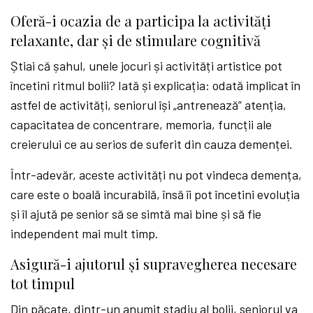
Oferă-i ocazia de a participa la activități
relaxante, dar și de stimulare cognitivă
Știai că șahul, unele jocuri și activități artistice pot
încetini ritmul bolii? Iată și explicația: odată implicat în
astfel de activități, seniorul își „antrenează” atenția,
capacitatea de concentrare, memoria, funcții ale
creierului ce au serios de suferit din cauza demenței.
Într-adevăr, aceste activități nu pot vindeca demența,
care este o boală incurabilă, însă îi pot încetini evoluția
și îl ajută pe senior să se simtă mai bine și să fie
independent mai mult timp.
Asigură-i ajutorul și supravegherea necesare
tot timpul
Din păcate, dintr-un anumit stadiu al bolii, seniorul va