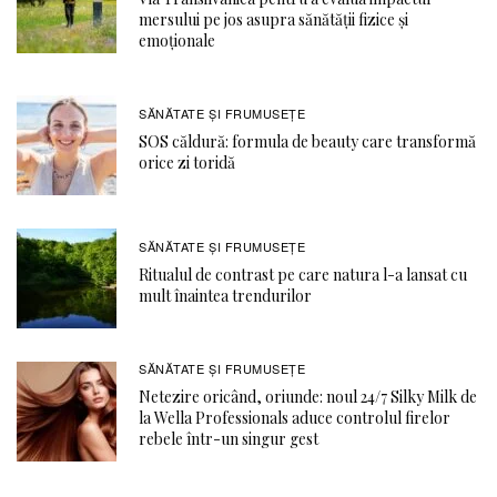
mersului pe jos asupra sănătății fizice și
emoționale
SĂNĂTATE ŞI FRUMUSEȚE
SOS căldură: formula de beauty care transformă
orice zi toridă
SĂNĂTATE ŞI FRUMUSEȚE
Ritualul de contrast pe care natura l-a lansat cu
mult înaintea trendurilor
SĂNĂTATE ŞI FRUMUSEȚE
Netezire oricând, oriunde: noul 24/7 Silky Milk de
la Wella Professionals aduce controlul firelor
rebele într-un singur gest