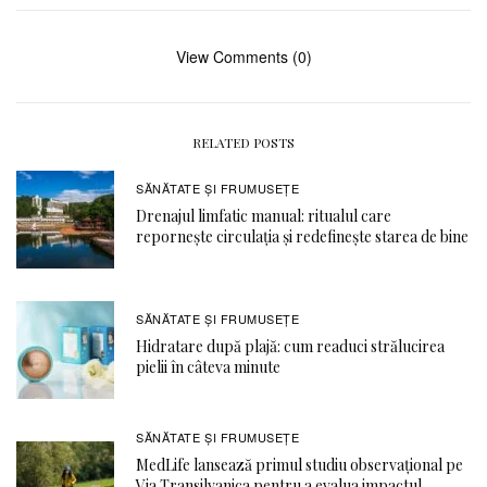
View Comments (0)
RELATED POSTS
SĂNĂTATE ŞI FRUMUSEȚE
Drenajul limfatic manual: ritualul care
repornește circulația și redefinește starea de bine
SĂNĂTATE ŞI FRUMUSEȚE
Hidratare după plajă: cum readuci strălucirea
pielii în câteva minute
SĂNĂTATE ŞI FRUMUSEȚE
MedLife lansează primul studiu observațional pe
Via Transilvanica pentru a evalua impactul