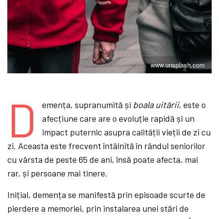
www.unsplash.com
D
emența, supranumită și
boala uitării
, este o
afecțiune care are o evoluție rapidă și un
impact puternic asupra calității vieții de zi cu
zi. Aceasta este frecvent întâlnită în rândul seniorilor
cu vârsta de peste 65 de ani, însă poate afecta, mai
rar, și persoane mai tinere.
Inițial, demența se manifestă prin episoade scurte de
pierdere a memoriei, prin instalarea unei stări de