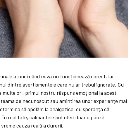
mnale atunci când ceva nu funcționează corect, iar
ul dintre avertismentele care nu ar trebui ignorate. Cu
e multe ori, primul nostru răspuns emoțional la acest
, teama de necunoscut sau amintirea unor experiențe mai
determina să apelăm la analgezice, cu speranța că
. În realitate, calmantele pot oferi doar o pauză
vreme cauza reală a durerii.