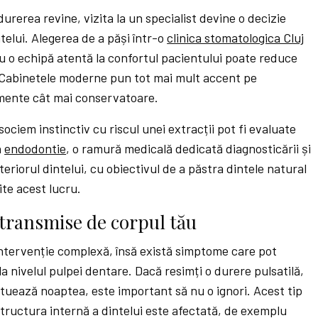
urerea revine, vizita la un specialist devine o decizie
elui. Alegerea de a păși într-o
clinica stomatologica Cluj
cu o echipă atentă la confortul pacientului poate reduce
. Cabinetele moderne pun tot mai mult accent pe
amente cât mai conservatoare.
sociem instinctiv cu riscul unei extracții pot fi evaluate
n
endodontie
, o ramură medicală dedicată diagnosticării și
teriorul dintelui, cu obiectivul de a păstra dintele natural
ite acest lucru.
transmise de corpul tău
 intervenție complexă, însă există simptome care pot
 la nivelul pulpei dentare. Dacă resimți o durere pulsatilă,
uează noaptea, este important să nu o ignori. Acest tip
tructura internă a dintelui este afectată, de exemplu