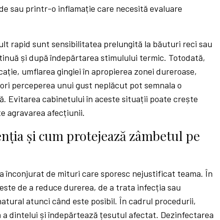
de sau printr-o inflamație care necesită evaluare
sult rapid sunt sensibilitatea prelungită la băuturi reci sau
tinuă și după îndepărtarea stimulului termic. Totodată,
cație, umflarea gingiei în apropierea zonei dureroase,
e ori perceperea unui gust neplăcut pot semnala o
. Evitarea cabinetului în aceste situații poate crește
te agravarea afecțiunii.
nția și cum protejează zâmbetul pe
 înconjurat de mituri care sporesc nejustificat teama. În
 este de a reduce durerea, de a trata infecția sau
natural atunci când este posibil. În cadrul procedurii,
 a dintelui și îndepărtează țesutul afectat. Dezinfectarea