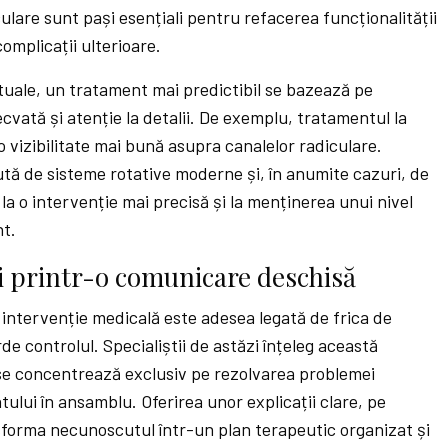
culare sunt pași esențiali pentru refacerea funcționalității
complicații ulterioare.
tuale, un tratament mai predictibil se bazează pe
cvată și atenție la detalii. De exemplu, tratamentul la
 vizibilitate mai bună asupra canalelor radiculare.
ută de sisteme rotative moderne și, în anumite cazuri, de
la o intervenție mai precisă și la menținerea unui nivel
nt.
i printr-o comunicare deschisă
 intervenție medicală este adesea legată de frica de
e controlul. Specialiștii de astăzi înțeleg această
 se concentrează exclusiv pe rezolvarea problemei
tului în ansamblu. Oferirea unor explicații clare, pe
nsforma necunoscutul într-un plan terapeutic organizat și