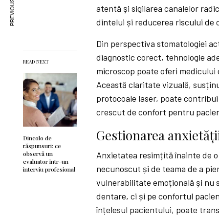
PREVIOUS ARTICLE
atentă și sigilarea canalelor radi
dintelui și reducerea riscului de 
Din perspectiva stomatologiei ac
diagnostic corect, tehnologie ade
READ NEXT
microscop poate oferi medicului o
Această claritate vizuală, susțin
protocoale laser, poate contribui 
crescut de confort pentru pacie
Gestionarea anxietăți
Dincolo de
răspunsuri: ce
observă un
Anxietatea resimțită înainte de o
evaluator într-un
necunoscut și de teama de a pierd
interviu profesional
vulnerabilitate emoțională și nu
dentare, ci și pe confortul pacien
înțelesul pacientului, poate tra