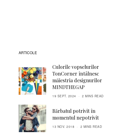
ARTICOLE
Culorile vopselurilor
TonCorner întâlnesc
măiestria designurilor
MINDTHEGAP
19 SEPT. 2024
2 MINS READ
Bărbatul potrivit în
momentul nepotrivit
13 NOV. 2018
2 MINS READ