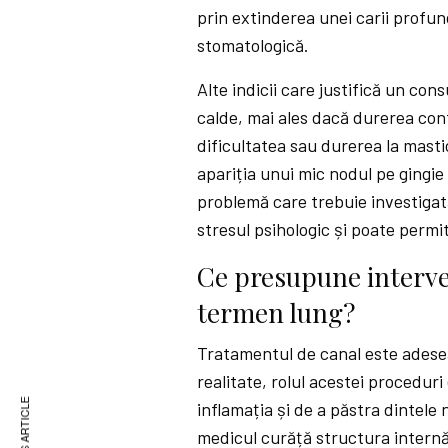
prin extinderea unei carii profun
stomatologică.
Alte indicii care justifică un con
calde, mai ales dacă durerea con
dificultatea sau durerea la masti
apariția unui mic nodul pe gingi
problemă care trebuie investigată
stresul psihologic și poate permi
Ce presupune interve
termen lung?
Tratamentul de canal este adesea
realitate, rolul acestei proceduri
inflamația și de a păstra dintele 
medicul curăță structura internă