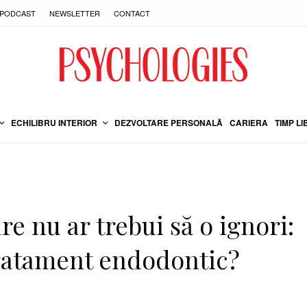
PODCAST
NEWSLETTER
CONTACT
ECHILIBRU INTERIOR
DEZVOLTARE PERSONALĂ
CARIERA
TIMP LI
re nu ar trebui să o ignori:
tratament endodontic?