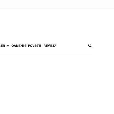
BER
OAMENI SI POVESTI
REVISTA