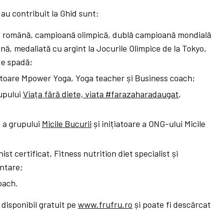
au contribuit la Ghid sunt:
ă română, campioană olimpică, dublă campioană mondială
ă, medaliată cu argint la Jocurile Olimpice de la Tokyo,
de spadă;
toare Mpower Yoga, Yoga teacher și Business coach;
rupului
Viața fără diete, viata #farazaharadaugat
,
 a grupului
Micile Bucurii
și inițiatoare a ONG-ului Micile
ist certificat, Fitness nutrition diet specialist și
ntare;
oach.
 disponibil gratuit pe
www.frufru.ro
și poate fi descărcat