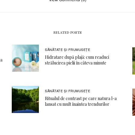
RELATED POSTS
SĂNĂTATE ŞI FRUMUSEȚE
Hidratare după plajă: cum readuci
ea
strălucirea pielii în câteva minute
SĂNĂTATE ŞI FRUMUSEȚE
Ritualul de contrast pe care natura l-a
lansat cu mult înaintea trendurilor