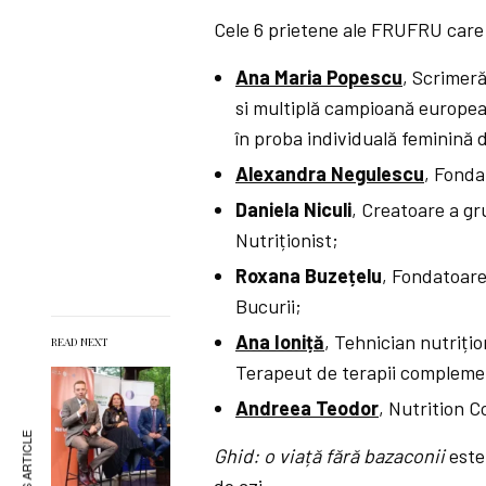
Cele 6 prietene ale FRUFRU care 
Ana Maria Popescu
, Scrimer
si multiplă campioană european
în proba individuală feminină 
Alexandra Negulescu
, Fonda
Daniela Niculi
, Creatoare a g
Nutriționist;
Roxana Buze
ț
elu
, Fondatoare
Bucurii;
Ana Ioni
ț
ă
, Tehnician nutrițion
READ NEXT
Terapeut de terapii compleme
Andreea Teodor
, Nutrition C
Ghid: o via
ț
ă
f
ă
r
ă
bazaconii
este