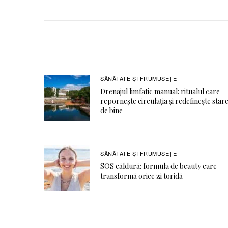
SĂNĂTATE ŞI FRUMUSEȚE
Drenajul limfatic manual: ritualul care
repornește circulația și redefinește star
de bine
SĂNĂTATE ŞI FRUMUSEȚE
SOS căldură: formula de beauty care
transformă orice zi toridă