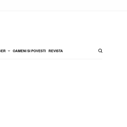
BER
OAMENI SI POVESTI
REVISTA