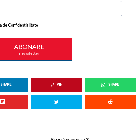
SHARE
PIN
SHARE
View Comments (0)