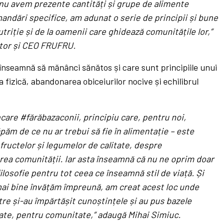
, nu avem prezente cantită
ț
i
ș
i grupe de alimente
mandări specifice, am adunat o serie de principii
ș
i bune
utri
ț
ie
ș
i de la oamenii care ghideaz
ă
comunit
ă
ț
ile lor,
”
ator
ș
i CEO FRUFRU.
 înseamnă să mănânci sănătos și care sunt principiile unui
ea fizică, abandonarea obiceiurilor nocive și echilibrul
are #fărăbazaconii, principiu care, pentru noi,
ăm de ce nu ar trebui să fie în alimenta
ț
ie – este
 fructelor
ș
i legumelor de calitate, despre
rea comunit
ă
ț
ii. Iar asta
î
nseamn
ă
c
ă
nu ne oprim doar
ilosofie pentru tot ceea ce înseamnă stil de via
ț
ă
.
Ș
i
mai bine
î
nv
ă
ț
ă
m
î
mpreun
ă
, am creat acest loc unde
stre
ș
i-au
î
mp
ă
rt
ă
ș
it cuno
ș
tin
ț
ele
ș
i au pus bazele
ate, pentru comunitate,” adaugă Mihai Simiuc.