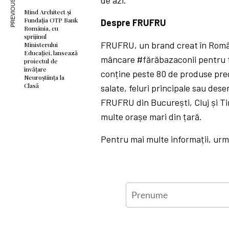
PREVIOUS ARTICLE
de azi.
Mind Architect și
Fundația OTP Bank
Despre FRUFRU
România, cu
sprijinul
FRUFRU, un brand creat în Român
Ministerului
Educației, lansează
mâncare #fărăbazaconii pentru to
proiectul de
învățare
conține peste 80 de produse preg
Neuroștiința la
Clasă
salate, feluri principale sau dese
FRUFRU din București, Cluj și Timi
multe orașe mari din țară.
Pentru mai multe informații, ur