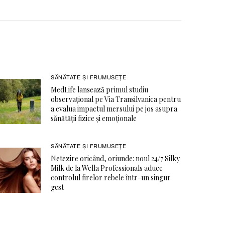
SĂNĂTATE ŞI FRUMUSEȚE
MedLife lansează primul studiu
observațional pe Via Transilvanica pentru
a evalua impactul mersului pe jos asupra
sănătății fizice și emoționale
SĂNĂTATE ŞI FRUMUSEȚE
Netezire oricând, oriunde: noul 24/7 Silky
Milk de la Wella Professionals aduce
controlul firelor rebele într-un singur
gest