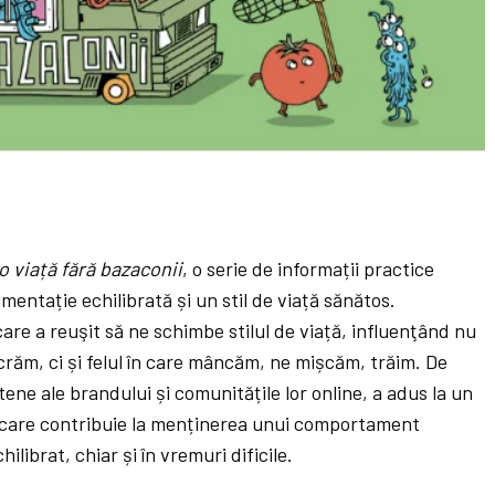
o via
ț
ă
f
ă
r
ă
bazaconii
, o serie de informații practice
mentație echilibrată și un stil de viață sănătos.
re a reuşit să ne schimbe stilul de viață, influenţând nu
crăm, ci și felul în care mâncăm, ne mișcăm, trăim. De
ene ale brandului și comunitățile lor online, a adus la un
ci care contribuie la menținerea unui comportament
hilibrat, chiar și în vremuri dificile.