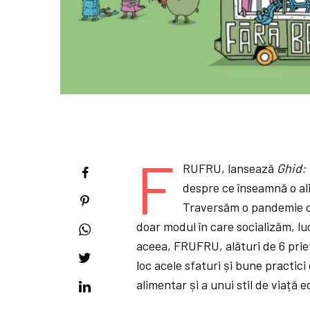
F
RUFRU, lansează
Ghid: 
despre ce înseamnă o ali
Traversăm o pandemie ca
doar modul în care socializăm, lu
aceea, FRUFRU, alături de 6 priet
loc acele sfaturi și bune practi
alimentar și a unui stil de viață ec