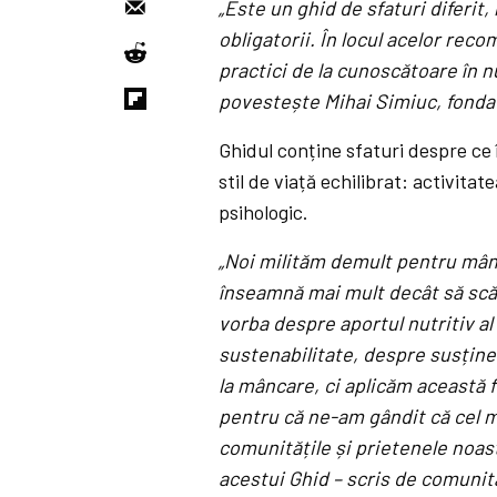
„Este un ghid de sfaturi diferit
obligatorii.
Î
n locul acelor reco
practici de la cunosc
ă
toare
î
n n
poveste
ș
te Mihai Simiuc, fond
Ghidul conține sfaturi despre ce
stil de viață echilibrat: activitat
psihologic.
„Noi milităm demult pentru mânc
înseamnă mai mult decât să scăp
vorba despre aportul nutritiv al
sustenabilitate, despre sus
ț
ine
la m
â
ncare, ci aplic
ă
m aceast
ă
f
pentru c
ă
ne-am g
â
ndit c
ă
cel 
comunit
ă
ț
ile
ș
i prietenele noa
acestui Ghid – scris de comunit