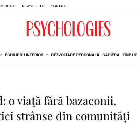
PODCAST
NEWSLETTER
CONTACT
ECHILIBRU INTERIOR
DEZVOLTARE PERSONALĂ
CARIERA
TIMP LI
 o viață fără bazaconii,
ici strânse din comunități