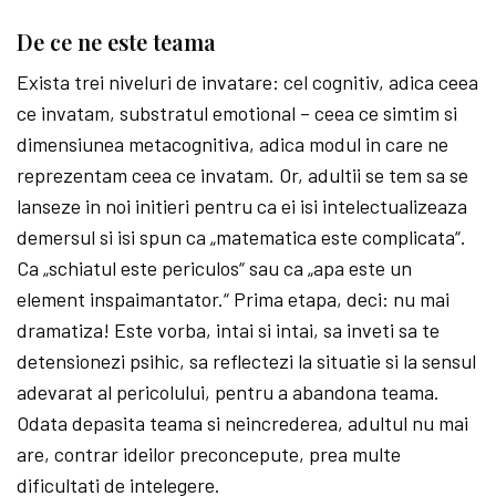
De ce ne este teama
Exista trei niveluri de invatare: cel cog­nitiv, adica ceea
ce invatam, sub­stratul emotional – ceea ce sim­tim si
dimensiunea metacognitiva, adica modul in care ne
reprezentam ceea ce invatam. Or, adultii se tem sa se
lanseze in noi initieri pentru ca ei isi intelectualizeaza
demersul si isi spun ca „matematica este complicata“.
Ca „schiatul este periculos“ sau ca „apa este un
element in­spai­man­­tator.“ Prima etapa, deci: nu mai
dramatiza! Este vorba, intai si intai, sa inveti sa te
detensionezi psihic, sa reflectezi la situatie si la sensul
ade­varat al pericolului, pentru a abandona teama.
Odata depasita teama si neincrederea, adultul nu mai
are, contrar ideilor preconcepute, prea multe
dificultati de intelegere.