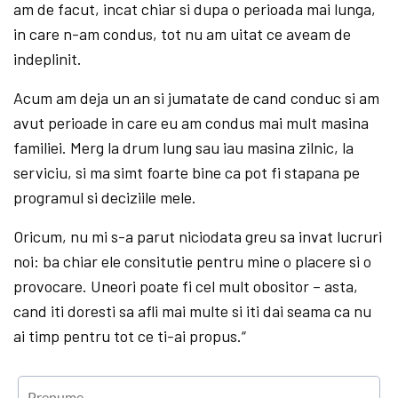
am de facut, incat chiar si dupa o perioada mai lunga,
in care n-am condus, tot nu am uitat ce aveam de
indeplinit.
Acum am deja un an si jumatate de cand conduc si am
avut pe­rioa­de in care eu am condus mai mult masina
familiei. Merg la drum lung sau iau masina zilnic, la
serviciu, si ma simt foarte bine ca pot fi sta­pa­na pe
programul si deciziile mele.
Oricum, nu mi s-a parut niciodata greu sa invat lucruri
noi: ba chiar ele consitutie pentru mine o pla­ce­re si o
provocare. Uneori poate fi cel mult obositor – asta,
cand iti do­resti sa afli mai multe si iti dai seama ca nu
ai timp pentru tot ce ti-ai propus.“