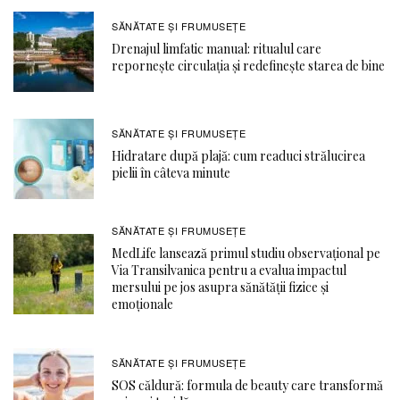
SĂNĂTATE ŞI FRUMUSEȚE
Drenajul limfatic manual: ritualul care
repornește circulația și redefinește starea de bine
SĂNĂTATE ŞI FRUMUSEȚE
Hidratare după plajă: cum readuci strălucirea
pielii în câteva minute
SĂNĂTATE ŞI FRUMUSEȚE
MedLife lansează primul studiu observațional pe
Via Transilvanica pentru a evalua impactul
mersului pe jos asupra sănătății fizice și
emoționale
SĂNĂTATE ŞI FRUMUSEȚE
SOS căldură: formula de beauty care transformă