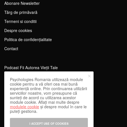
Abonare Newsletter
Tărg de primăvară
Termeni si conditii
Despre cookies
Politica de confidențialitate
Contact
Podcast Fii Autorea Vieții Tale
Evenimente Fii Autoarea Vieții Tale!
Psychologies Romania utilizează module
cookie pentru a vă oferi cea mai bună
SportEdu
experiență online. Prin continuarea utilizării
serviciilor noastre, vom presupune că
Antrenament Mental pentru Sportivi
sunteți de acord cu utilizarea acestor
module cookie. Aflați mai multe despre
Learning Network
modulele cookie
și despre modul în care le
puteți gestiona.
WEnough
Reward & Engage
I ACCEPT USE OF COOKIES