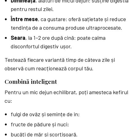
Dimineața
, alături de micul dejun: susține digestia
pentru restul zilei.
Între mese
, ca gustare: oferă sațietate și reduce
tendința de a consuma produse ultraprocesate.
Seara
, la 1–2 ore după cină: poate calma
disconfortul digestiv ușor.
Testează fiecare variantă timp de câteva zile și
observă cum reacționează corpul tău.
Combină inteligent
Pentru un mic dejun echilibrat, poți amesteca kefirul
cu:
fulgi de ovăz și semințe de in;
fructe de pădure și nuci;
bucăți de măr și scorțișoară.