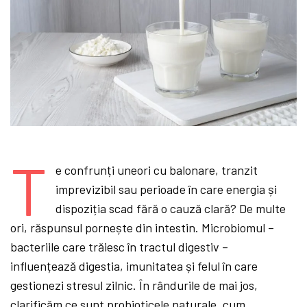
T
e confrunți uneori cu balonare, tranzit
imprevizibil sau perioade în care energia și
dispoziția scad fără o cauză clară? De multe
ori, răspunsul pornește din intestin. Microbiomul –
bacteriile care trăiesc în tractul digestiv –
influențează digestia, imunitatea și felul în care
gestionezi stresul zilnic. În rândurile de mai jos,
clarificăm ce sunt probioticele naturale, cum