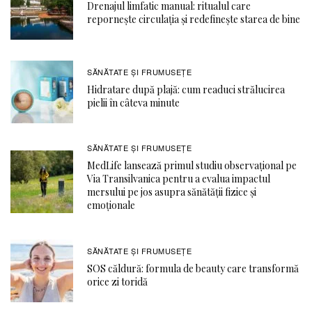
Drenajul limfatic manual: ritualul care
repornește circulația și redefinește starea de bine
SĂNĂTATE ŞI FRUMUSEȚE
Hidratare după plajă: cum readuci strălucirea
pielii în câteva minute
SĂNĂTATE ŞI FRUMUSEȚE
MedLife lansează primul studiu observațional pe
Via Transilvanica pentru a evalua impactul
mersului pe jos asupra sănătății fizice și
emoționale
SĂNĂTATE ŞI FRUMUSEȚE
SOS căldură: formula de beauty care transformă
orice zi toridă