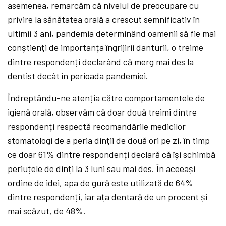
asemenea, remarcăm că nivelul de preocupare cu
privire la sănătatea orală a crescut semnificativ în
ultimii 3 ani, pandemia determinând oamenii să fie mai
conștienți de importanța îngrijirii danturii, o treime
dintre respondenți declarând că merg mai des la
dentist decât în perioada pandemiei.
Îndreptându-ne atenția către comportamentele de
igienă orală, observăm că doar două treimi dintre
respondenți respectă recomandările medicilor
stomatologi de a peria dinții de două ori pe zi, în timp
ce doar 61% dintre respondenți declară că își schimbă
periuțele de dinți la 3 luni sau mai des. În aceeași
ordine de idei, apa de gură este utilizată de 64%
dintre respondenți, iar ața dentară de un procent și
mai scăzut, de 48%.