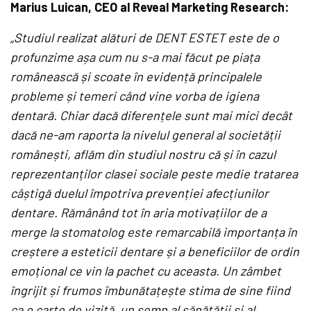
Marius Luican, CEO al Reveal Marketing Research:
„Studiul realizat alături de DENT ESTET este de o
profunzime așa cum nu s-a mai făcut pe piața
românească și scoate în evidență principalele
probleme și temeri când vine vorba de igiena
dentară. Chiar dacă diferențele sunt mai mici decât
dacă ne-am raporta la nivelul general al societății
românești, aflăm din studiul nostru că și în cazul
reprezentanților clasei sociale peste medie tratarea
câștigă duelul împotriva prevenției afecțiunilor
dentare. Rămânând tot în aria motivațiilor de a
merge la stomatolog este remarcabilă importanța în
creștere a esteticii dentare și a beneficiilor de ordin
emoțional ce vin la pachet cu aceasta. Un zâmbet
îngrijit și frumos îmbunătațește stima de sine fiind
ca o carte de vizită, un semn al sănătății și al