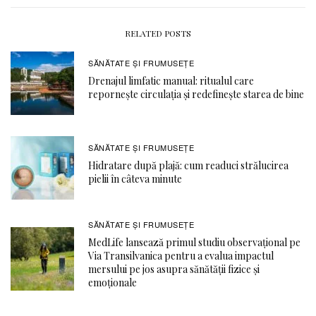
RELATED POSTS
SĂNĂTATE ŞI FRUMUSEȚE
Drenajul limfatic manual: ritualul care
repornește circulația și redefinește starea de bine
SĂNĂTATE ŞI FRUMUSEȚE
Hidratare după plajă: cum readuci strălucirea
pielii în câteva minute
SĂNĂTATE ŞI FRUMUSEȚE
MedLife lansează primul studiu observațional pe
Via Transilvanica pentru a evalua impactul
mersului pe jos asupra sănătății fizice și
emoționale