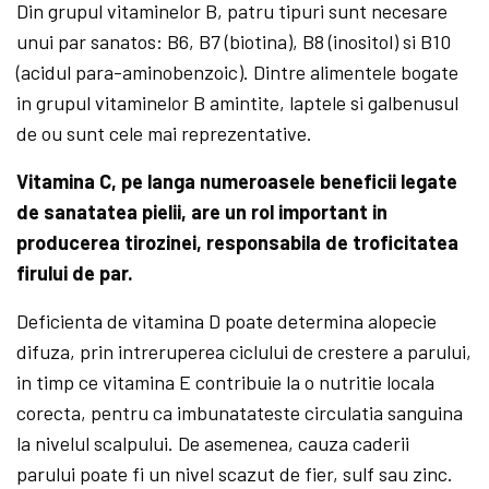
Din grupul vitaminelor B, patru tipuri sunt necesare
unui par sanatos: B6, B7 (biotina), B8 (inositol) si B10
(acidul para-aminobenzoic). Dintre alimentele bogate
in grupul vitaminelor B amintite, laptele si galbenusul
de ou sunt cele mai reprezentative.
Vitamina C, pe langa numeroasele beneficii legate
de sanatatea pielii, are un rol important in
producerea tirozinei, responsabila de troficitatea
firului de par.
Deficienta de vitamina D poate determina alopecie
difuza, prin intreruperea ciclului de crestere a parului,
in timp ce vitamina E contribuie la o nutritie locala
corecta, pentru ca imbunatateste circulatia sanguina
la nivelul scalpului. De asemenea, cauza caderii
parului poate fi un nivel scazut de fier, sulf sau zinc.