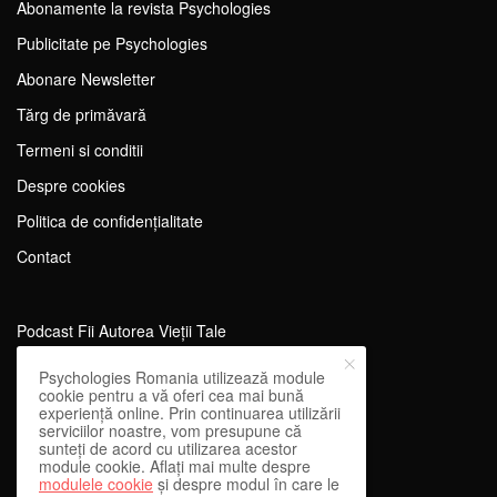
Abonamente la revista Psychologies
Publicitate pe Psychologies
Abonare Newsletter
Tărg de primăvară
Termeni si conditii
Despre cookies
Politica de confidențialitate
Contact
Podcast Fii Autorea Vieții Tale
Evenimente Fii Autoarea Vieții Tale!
Psychologies Romania utilizează module
cookie pentru a vă oferi cea mai bună
SportEdu
experiență online. Prin continuarea utilizării
serviciilor noastre, vom presupune că
Antrenament Mental pentru Sportivi
sunteți de acord cu utilizarea acestor
module cookie. Aflați mai multe despre
Learning Network
modulele cookie
și despre modul în care le