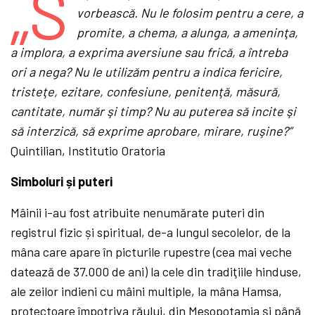
„S
vorbească. Nu le folosim pentru a cere, a
promite, a chema, a alunga, a ameninţa,
a implora, a exprima aversiune sau frică, a întreba
ori a nega? Nu le utilizăm pentru a indica fericire,
tristeţe, ezitare, confesiune, penitenţă, măsură,
cantitate, număr şi timp? Nu au puterea să incite şi
să interzică, să exprime aprobare, mirare, ruşine?”
Quintilian, Institutio Oratoria
Simboluri și puteri
Mâinii i-au fost atribuite nenumărate puteri din
registrul fizic și spiritual, de-a lungul secolelor, de la
mâna care apare în picturile rupestre (cea mai veche
datează de 37.000 de ani) la cele din tradiţiile hinduse,
ale zeilor indieni cu mâini multiple, la mâna Hamsa,
protectoare împotriva răului, din Mesopotamia și până