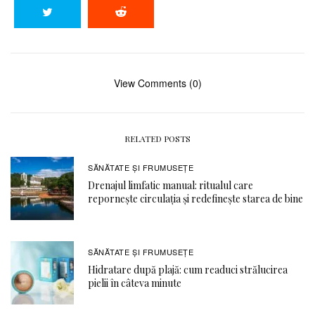
View Comments (0)
RELATED POSTS
SĂNĂTATE ŞI FRUMUSEȚE
Drenajul limfatic manual: ritualul care
repornește circulația și redefinește starea de bine
SĂNĂTATE ŞI FRUMUSEȚE
Hidratare după plajă: cum readuci strălucirea
pielii în câteva minute