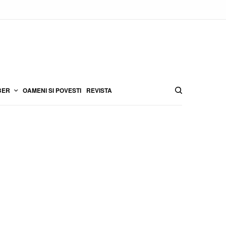
BER
OAMENI SI POVESTI
REVISTA