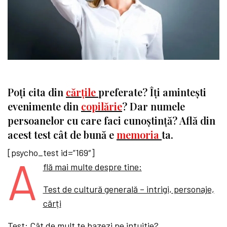
Poți cita din
cărțile
preferate? Îți amintești
evenimente din
copilărie
? Dar numele
persoanelor cu care faci cunoștință? Află din
acest test cât de bună e
memoria
ta.
[psycho_test id=”169″]
A
flă mai multe despre tine:
Test de cultură generală – intrigi, personaje,
cărți
Test: Cât de mult te bazezi pe intuitie?