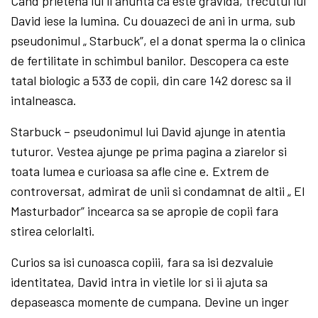
Cand prietena lui il anunta ca este gravida, trecutul lui
David iese la lumina. Cu douazeci de ani in urma, sub
pseudonimul „ Starbuck”, el a donat sperma la o clinica
de fertilitate in schimbul banilor. Descopera ca este
tatal biologic a 533 de copii, din care 142 doresc sa il
intalneasca.
Starbuck – pseudonimul lui David ajunge in atentia
tuturor. Vestea ajunge pe prima pagina a ziarelor si
toata lumea e curioasa sa afle cine e. Extrem de
controversat, admirat de unii si condamnat de altii „ El
Masturbador” incearca sa se apropie de copii fara
stirea celorlalti.
Curios sa isi cunoasca copiii, fara sa isi dezvaluie
identitatea, David intra in vietile lor si ii ajuta sa
depaseasca momente de cumpana. Devine un inger