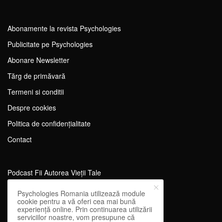
Abonamente la revista Psychologies
Publicitate pe Psychologies
Abonare Newsletter
Tărg de primăvară
Termeni si conditii
Despre cookies
Politica de confidențialitate
Contact
Podcast Fii Autorea Vieții Tale
Evenimente Fii Autoarea Vieții Tale!
Psychologies Romania utilizează module
cookie pentru a vă oferi cea mai bună
SportEdu
experiență online. Prin continuarea utilizării
serviciilor noastre, vom presupune că
Antrenament Mental pentru Sportivi