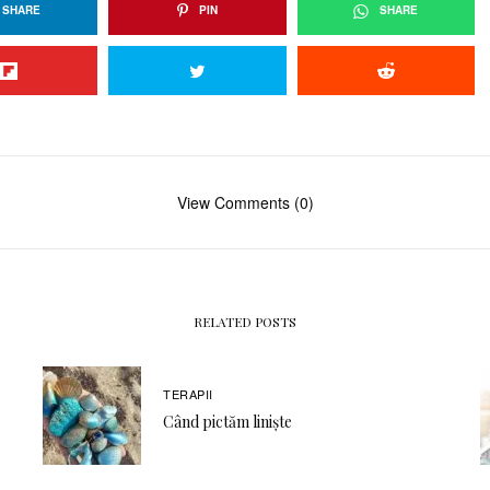
SHARE
PIN
SHARE
View Comments (0)
RELATED POSTS
TERAPII
Când pictăm liniște