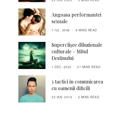
23 IUN. 2023
3 MINS READ
Angoasa performantei
sexuale
7 IUL. 2008
8 MINS READ
Superclișee diluzionale
culturale – Mitul
Destinului
1 DEC. 2023
21 MINS READ
3 tactici in comunicarea
cu oamenii dificili
23 IAN. 2016
2 MINS READ