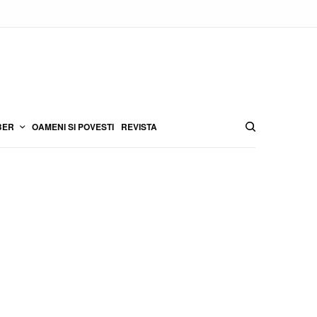
BER
OAMENI SI POVESTI
REVISTA