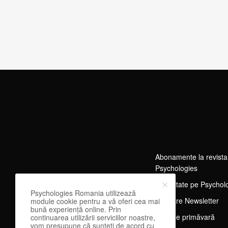
Abonamente la revista
Psychologies
Publicitate pe Psychol
Psychologies Romania utilizează
Abonare Newsletter
module cookie pentru a vă oferi cea mai
bună experiență online. Prin
Tărg de primăvară
continuarea utilizării serviciilor noastre,
vom presupune că sunteți de acord cu