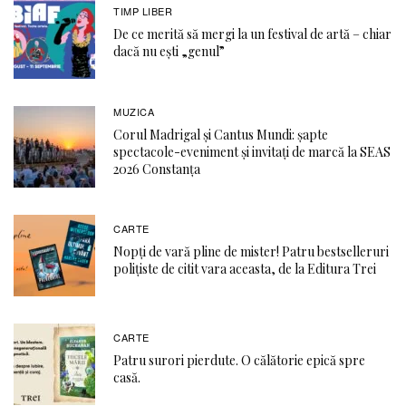
TIMP LIBER
De ce merită să mergi la un festival de artă – chiar
dacă nu ești „genul”
MUZICA
Corul Madrigal și Cantus Mundi: șapte
spectacole-eveniment și invitați de marcă la SEAS
2026 Constanța
CARTE
Nopți de vară pline de mister! Patru bestselleruri
polițiste de citit vara aceasta, de la Editura Trei
CARTE
Patru surori pierdute. O călătorie epică spre
casă.