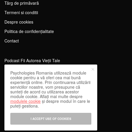
Tărg de primăvară
Termeni si conditii
Despre cookies
Politica de confidențialitate
Contact
Podcast Fii Autorea Vieții Tale
Evenimente Fii Autoarea Vieții Tale!
Psychologies Romania utilizează module
cookie pentru a vă oferi cea mai bună
SportEdu
experiență online. Prin continuarea utilizării
serviciilor noastre, vom presupune că
Antrenament Mental pentru Sportivi
sunteți de acord cu utilizarea acestor
module cookie. Aflați mai multe despre
Learning Network
modulele cookie
și despre modul în care le
puteți gestiona.
WEnough
Reward & Engage
I ACCEPT USE OF COOKIES