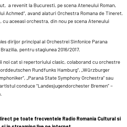
itut, a revenit la Bucuresti, pe scena Ateneului Roman,
tului Achmed“, avand alaturi Orchestra Romana de Tineret.
4, cu aceeasi orchestra, din nou pe scena Ateneului
les dirijor principal al Orchestrei Sinfonice Parana
 Brazilia, pentru stagiunea 2016/2017.
ii noi cat si repertoriului clasic, colaborand cu orchestre
 Norddeutschen Rundfunks Hamburg“, „Würzburger
ymphoniker“, „Paraná State Symphony Orchestra“ sau
 artistul conduce “Landesjugendorchester Bremen” –
.
direct pe toate frecventele Radio Romania Cultural si
si in streaming live pe internet