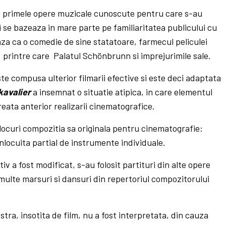
e primele opere muzicale cunoscute pentru care s-au
i se bazeaza in mare parte pe familiaritatea publicului cu
aza ca o comedie de sine statatoare, farmecul peliculei
e, printre care Palatul Schönbrunn si imprejurimile sale.
te compusa ulterior filmarii efective si este deci adaptata
kavalier
a insemnat o situatie atipica, in care elementul
reata anterior realizarii cinematografice.
locuri compozitia sa originala pentru cinematografie:
inlocuita partial de instrumente individuale.
tiv a fost modificat, s-au folosit partituri din alte opere
i multe marsuri si dansuri din repertoriul compozitorului
tra, insotita de film, nu a fost interpretata, din cauza