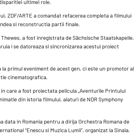
isparitiei ultimei role.
ului, ZDF/ARTE a comandat refacerea completa a filmului
ndea si reconstructia partii finale.
Thewes, a fost inregistrata de Sächsische Staatskapelle,
ruia i se datoreaza si sincronizarea acestui proiect
a la primul eveniment de acest gen, ci este un promotor al
ctie cinematografica.
in care a fost proiectata pelicula „Aventurile Printului
imatie din istoria filmului, alaturi de NDR Symphony
rima data in Romania pentru a dirija Orchestra Romana de
ternational “Enescu si Muzica Lumii”, organizat la Sinaia.