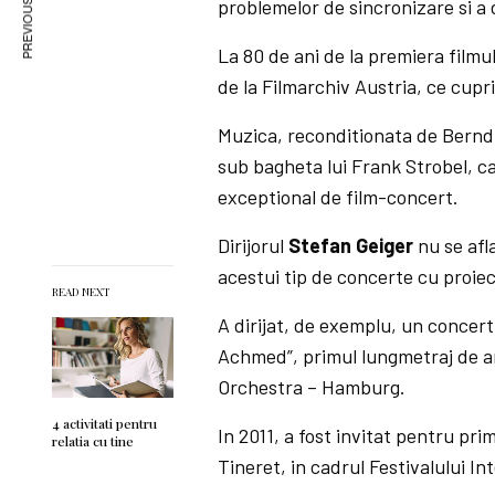
PREVIOUS ARTICLE
problemelor de sincronizare si a d
La 80 de ani de la premiera film
de la Filmarchiv Austria, ce cupri
Muzica, reconditionata de Bernd 
sub bagheta lui Frank Strobel, ca
exceptional de film-concert.
Dirijorul
Stefan Geiger
nu se afl
acestui tip de concerte cu proie
READ NEXT
A dirijat, de exemplu, un concert 
Achmed”, primul lungmetraj de an
Orchestra – Hamburg.
4 activitati pentru
In 2011, a fost invitat pentru p
relatia cu tine
Tineret, in cadrul Festivalului In