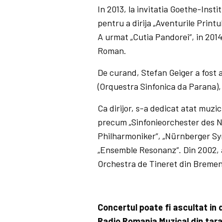
In 2013, la invitatia Goethe-Inst
pentru a dirija „Aventurile Prin
A urmat „Cutia Pandorei“, in 201
Roman.
De curand, Stefan Geiger a fost a
(Orquestra Sinfonica da Parana),
Ca dirijor, s-a dedicat atat muzic
precum „Sinfonieorchester des
Philharmoniker“, „Nürnberger S
„Ensemble Resonanz“. Din 2002,
Orchestra de Tineret din Bremen
Concertul poate fi ascultat in 
Radio Romania Muzical din tara 