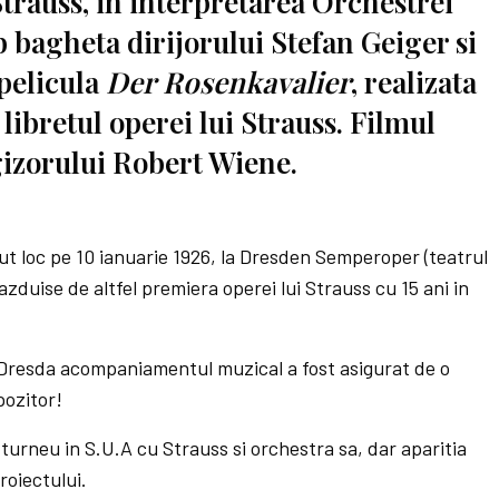
trauss, in interpretarea Orchestrei
b bagheta dirijorului Stefan Geiger si
pelicula
Der
Rosenkavalier
, realizata
 libretul operei lui Strauss. Filmul
izorului Robert Wiene.
ut loc pe 10 ianuarie 1926, la Dresden Semperoper (teatrul
gazduise de altfel premiera operei lui Strauss cu 15 ani in
 Dresda acompaniamentul muzical a fost asigurat de o
ozitor!
turneu in S.U.A cu Strauss si orchestra sa, dar aparitia
roiectului.