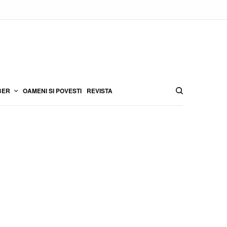
BER
OAMENI SI POVESTI
REVISTA