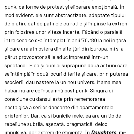
punk, ca forme de protest și eliberare emoțională. În
mod evident, ele sunt abstractizate, adaptate tipului
de plutire dat de patinele cu rotile și împinse la extrem
prin folosirea unor viteze incerte. Făcând o paralelă
între ceea ce s-a întâmplat în anii ‘70, ‘80 la noi în țară
și care era atmosfera din alte țări din Europa, mi s-a
părut provocator să le aduc împreună într-un
spectacol. E ca și cum ai suprapune două acțiuni care
se întâmplă în două locuri diferite și care, prin puterea
asocierii, dau naștere la un nou univers. Mama mea
habar nu are ce înseamnă post punk. Singura ei
conexiune cu dansul este prin rememorarea
nostalgică a serilor dansante din apartamentele
prietenilor. Dar, ca și bunicile mele, ea are un tip de
rebeliune subtilă, așezată, pragmatică, deloc
impulsivă, dar extrem de eficientă. În
Daughters
, mi-