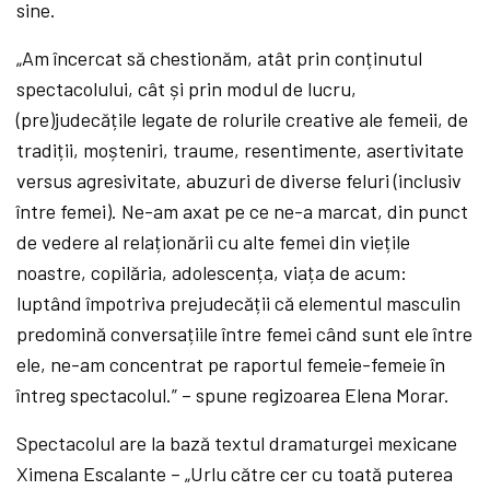
sine.
„Am încercat să chestionăm, atât prin conținutul
spectacolului, cât și prin modul de lucru,
(pre)judecățile legate de rolurile creative ale femeii, de
tradiții, moșteniri, traume, resentimente, asertivitate
versus agresivitate, abuzuri de diverse feluri (inclusiv
între femei). Ne-am axat pe ce ne-a marcat, din punct
de vedere al relaționării cu alte femei din viețile
noastre, copilăria, adolescența, viața de acum:
luptând împotriva prejudecății că elementul masculin
predomină conversațiile între femei când sunt ele între
ele, ne-am concentrat pe raportul femeie-femeie în
întreg spectacolul.” – spune regizoarea Elena Morar.
Spectacolul are la bază textul dramaturgei mexicane
Ximena Escalante – „Urlu către cer cu toată puterea