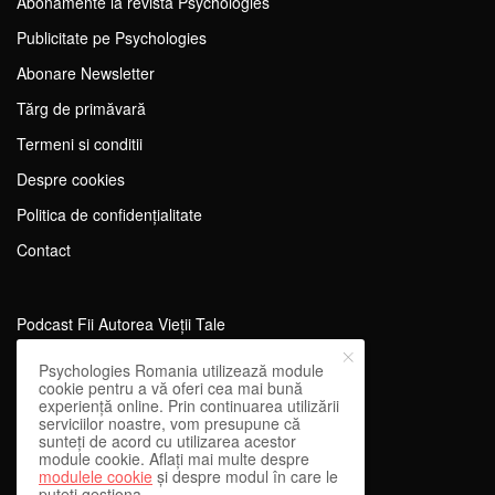
Abonamente la revista Psychologies
Publicitate pe Psychologies
Abonare Newsletter
Tărg de primăvară
Termeni si conditii
Despre cookies
Politica de confidențialitate
Contact
Podcast Fii Autorea Vieții Tale
Evenimente Fii Autoarea Vieții Tale!
Psychologies Romania utilizează module
cookie pentru a vă oferi cea mai bună
SportEdu
experiență online. Prin continuarea utilizării
serviciilor noastre, vom presupune că
Antrenament Mental pentru Sportivi
sunteți de acord cu utilizarea acestor
module cookie. Aflați mai multe despre
Learning Network
modulele cookie
și despre modul în care le
puteți gestiona.