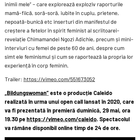
inimii mele” – care explorează exploziv raporturile
mamă-fiică, soră-soră, iubite în cuplu, prietene,
nepoată-bunică etc inserturi din manifestul de
creștere a fetelor în spirit feminist al scriitoarei-
revelație Chimamandei Ngozi Adichie, precum și mini-
interviuri cu femei de peste 60 de ani, despre cum
simt ele feminismul și cum se raportează la propria lor
experiență în corp feminin.
Trailer:
https://vimeo.com/551673052
„Bildungswoman”
este o producție Caleido
realizată în urma unui open call lansat în 2020, care
va fi prezentată în premieră duminică, 29 mai, ora
19.30 pe
https://vimeo.com/caleido
. Spectacolul
va rămâne disponibil online timp de 24 de ore.