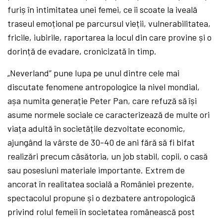
furiș în intimitatea unei femei, ce îi scoate la iveală
traseul emoțional pe parcursul vieții, vulnerabilitatea,
fricile, iubirile, raportarea la locul din care provine și o
dorință de evadare, cronicizată în timp.
„
Neverland
”
pune lupa pe unul dintre cele mai
discutate fenomene antropologice la nivel mondial,
așa numita generație Peter Pan, care refuză să își
asume normele sociale ce caracterizează de multe ori
viața adultă în societățile dezvoltate economic,
ajungând la vârste de 30-40 de ani fără să fi bifat
realizări precum căsătoria, un job stabil, copii, o casă
sau posesiuni materiale importante. Extrem de
ancorat în realitatea socială a României prezente,
spectacolul propune și o dezbatere antropologică
privind rolul femeii în societatea românească post