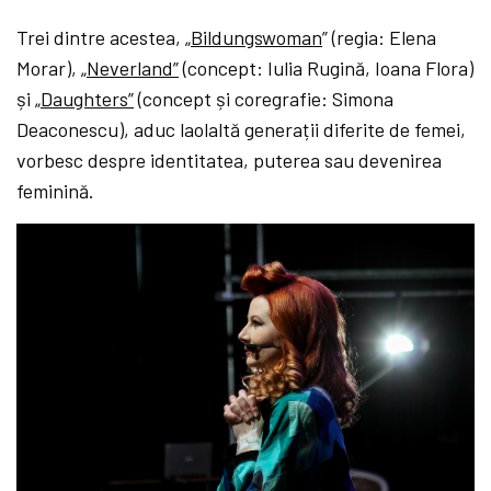
Trei dintre acestea,
„
Bildungswoman
” (regia: Elena
Morar)
,
„Neverland”
(concept: Iulia Rugină, Ioana Flora)
și
„Daughters”
(concept și coregrafie: Simona
Deaconescu),
aduc laolaltă generații diferite de femei,
vorbesc despre identitatea, puterea sau devenirea
feminină.