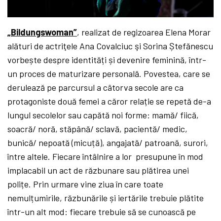
„Bildungswoman”
,
realizat de regizoarea Elena Morar
alături de actriţele Ana Covalciuc şi Sorina Ștefănescu
vorbește despre identități și devenire feminină, într-
un proces de maturizare personală. Povestea, care se
derulează pe parcursul a câtorva secole are ca
protagoniste două femei a căror relație se repetă de-a
lungul secolelor sau capătă noi forme: mamă/ fiică,
soacră/ noră, stăpână/ sclavă, pacientă/ medic,
bunică/ nepoată (micuță), angajată/ patroană, surori,
între altele. Fiecare întâlnire a lor presupune în mod
implacabil un act de răzbunare sau plătirea unei
polițe. Prin urmare vine ziua în care toate
nemulțumirile, răzbunările și iertările trebuie plătite
într-un alt mod: fiecare trebuie să se cunoască pe