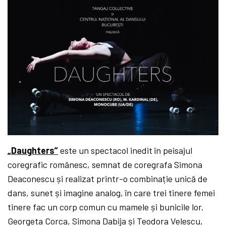
„Daughters”
este
un spectacol inedit în peisajul
coregrafic românesc, semnat de coregrafa Simona
Deaconescu și realizat printr-o combinație unică de
dans, sunet și imagine analog,
în care
trei tinere femei
tinere fac un corp comun cu mamele și bunicile lor.
Georgeta Corca, Simona Dabija și Teodora Velescu,