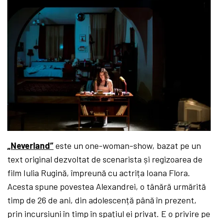
„Neverland”
este un one-woman-show, bazat pe un
text original dezvoltat de scenarista și regizoarea de
film Iulia Rugină, împreună cu actrița Ioana Flora.
Acesta spune povestea Alexandrei, o tânără urmărită
timp de 26 de ani, din adolescență până în prezent,
prin incursiuni în timp în spațiul ei privat. E o privire pe