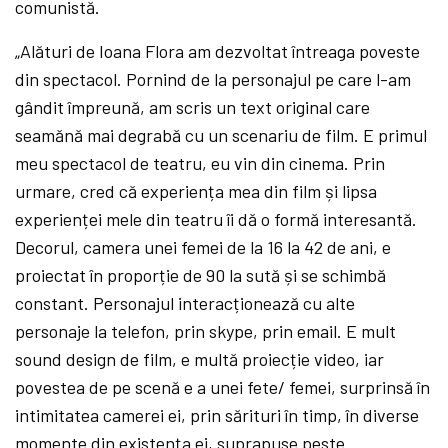
comunistă.
„
Alături de Ioana Flora am dezvoltat întreaga poveste
din spectacol. Pornind de la personajul pe care l-am
gândit împreună, am scris un text original care
seamănă mai degrabă cu un scenariu de film. E primul
meu spectacol de teatru, eu vin din cinema. Prin
urmare, cred că experiența mea din film și lipsa
experienței mele din teatru îi dă o formă interesantă.
Decorul, camera unei femei de la 16 la 42 de ani, e
proiectat în proporție de 90 la sută și se schimbă
constant. Personajul interacționează cu alte
personaje la telefon, prin skype, prin email. E mult
sound design de film, e multă proiecție video, iar
povestea de pe scenă e a unei fete/ femei, surprinsă în
intimitatea camerei ei, prin sărituri în timp, în diverse
momente din existența ei, suprapuse peste