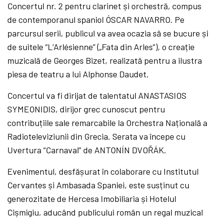
Concertul nr. 2 pentru clarinet și orchestră, compus
de contemporanul spaniol ÓSCAR NAVARRO. Pe
parcursul serii, publicul va avea ocazia să se bucure și
de suitele “L’Arlésienne” („Fata din Arles”), o creație
muzicală de Georges Bizet, realizată pentru a ilustra
piesa de teatru a lui Alphonse Daudet.
Concertul va fi dirijat de talentatul ANASTASIOS
SYMEONIDIS, dirijor grec cunoscut pentru
contribuțiile sale remarcabile la Orchestra Națională a
Radioteleviziunii din Grecia. Serata va începe cu
Uvertura “Carnaval” de ANTONÍN DVOŘÁK.
Evenimentul, desfășurat în colaborare cu Institutul
Cervantes și Ambasada Spaniei, este susținut cu
generozitate de Hercesa Imobiliaria și Hotelul
Cișmigiu, aducând publicului român un regal muzical