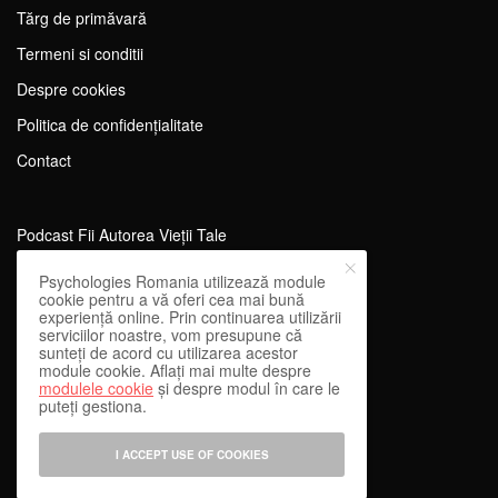
Tărg de primăvară
Termeni si conditii
Despre cookies
Politica de confidențialitate
Contact
Podcast Fii Autorea Vieții Tale
Evenimente Fii Autoarea Vieții Tale!
Psychologies Romania utilizează module
cookie pentru a vă oferi cea mai bună
SportEdu
experiență online. Prin continuarea utilizării
serviciilor noastre, vom presupune că
Antrenament Mental pentru Sportivi
sunteți de acord cu utilizarea acestor
module cookie. Aflați mai multe despre
Learning Network
modulele cookie
și despre modul în care le
puteți gestiona.
WEnough
Reward & Engage
I ACCEPT USE OF COOKIES