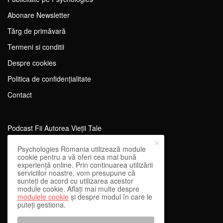
Abonare Newsletter
Tărg de primăvară
Termeni si conditii
Despre cookies
Politica de confidențialitate
Contact
Podcast Fii Autorea Vieții Tale
Evenimente Fii Autoarea Vieții Tale!
Psychologies Romania utilizează module
cookie pentru a vă oferi cea mai bună
SportEdu
experiență online. Prin continuarea utilizării
serviciilor noastre, vom presupune că
Antrenament Mental pentru Sportivi
sunteți de acord cu utilizarea acestor
module cookie. Aflați mai multe despre
Learning Network
modulele cookie
și despre modul în care le
puteți gestiona.
WEnough