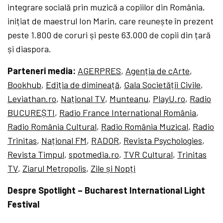
integrare socială prin muzică a copiilor din România,
inițiat de maestrul Ion Marin, care reunește în prezent
peste 1.800 de coruri și peste 63.000 de copii din țară
și diaspora.
Parteneri media:
AGERPRES
,
Agenția de cArte
,
Bookhub
,
Ediția de dimineață
,
Gala Societății Civile
,
Leviathan.ro
,
Național TV
,
Munteanu
,
PlayU.ro
,
Radio
BUCUREȘTI
,
Radio France International România
,
Radio România Cultural
,
Radio România Muzical
,
Radio
Trinitas
,
Național FM
,
RADOR
,
Revista Psychologies
,
Revista Timpul
,
spotmedia.ro
,
TVR Cultural
,
Trinitas
TV
,
Ziarul Metropolis
,
Zile și Nopți
Despre Spotlight – Bucharest International Light
Festival