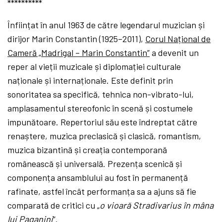
**********
Înființat în anul 1963 de către legendarul muzician și
dirijor Marin Constantin (1925–2011),
Corul Național de
Cameră „Madrigal – Marin Constantin”
a devenit un
reper al vieții muzicale și diplomației culturale
naționale și internaționale. Este definit prin
sonoritatea sa specifică, tehnica non-vibrato-lui,
amplasamentul stereofonic în scenă și costumele
impunătoare. Repertoriul său este îndreptat către
renaștere, muzica preclasică și clasică, romantism,
muzica bizantină și creația contemporană
românească și universală. Prezența scenică și
componența ansamblului au fost în permanență
rafinate, astfel încât performanța sa a ajuns să fie
comparată de critici cu „
o vioară Stradivarius în mâna
lui Paganini
”.