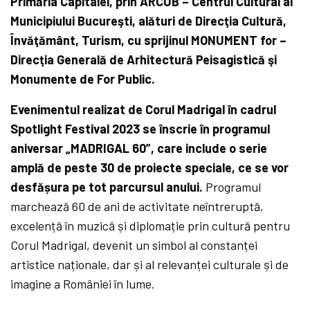
Primăria Capitalei, prin ARCUB – Centrul Cultural al
Municipiului Bucureş
ti, al
ături de Direcţ
ia Cultur
ă,
Învăţământ, Turism, cu sprijinul MONUMENT for –
Direcţia Generală de Arhitectură
Peisagistic
ă şi
Monumente de For Public.
Evenimentul realizat de Corul Madrigal în cadrul
Spotlight Festival 2023 se înscrie în programul
aniversar „
MADRIGAL 60
”, care include o serie
amplă de peste 30 de proiecte speciale, ce se vor
desfășura pe tot parcursul anului.
Programul
marchează 60 de ani de activitate neîntreruptă,
excelență în muzică și diplomație prin cultură pentru
Corul Madrigal, devenit un simbol al constanței
artistice naționale, dar și al relevanței culturale și de
imagine a României în lume.