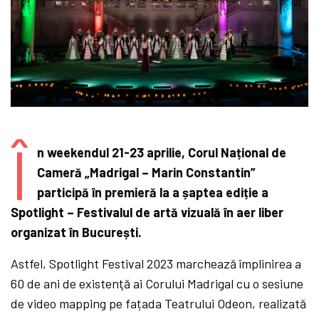
Î
n weekendul 21-23 aprilie, Corul Naț
ional de
Camer
ă „
Madrigal – Marin Constantin
”
particip
ă î
n premier
ă
la a
șaptea ediție a
Spotlight – Festivalul de artă vizuală în aer liber
organizat în Bucureș
ti.
Astfel, Spotlight Festival 2023 marchează împlinirea a
60 de ani de existenţă ai Corului Madrigal cu o sesiune
de video mapping pe fațada Teatrului Odeon, realizată