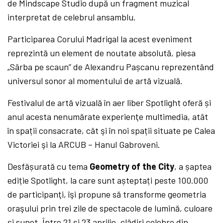
de Mindscape Studio după un fragment muzical
interpretat de celebrul ansamblu.
Participarea Corului Madrigal la acest eveniment
reprezintă un element de noutate absolută, piesa
„Sârba pe scaun” de Alexandru Pașcanu reprezentând
universul sonor al momentului de artă vizuală.
Festivalul de artă vizuală în aer liber Spotlight oferă și
anul acesta nenumărate experienţe multimedia, atât
în spații consacrate, cât şi în noi spații situate pe Calea
Victoriei şi la ARCUB – Hanul Gabroveni.
Desfășurată cu tema
Geometry of the City
, a șaptea
ediție Spotlight, la care sunt așteptați peste 100.000
de participanţi, îşi propune să transforme geometria
oraşului prin trei zile de spectacole de lumină, culoare
şi sunet. Între 21 şi 23 aprilie, clădiri celebre din