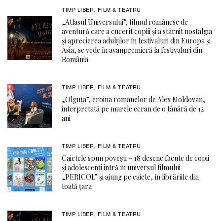
TIMP LIBER
FILM & TEATRU
,
„Atlasul Universului”, filmul românesc de
aventură care a cucerit copiii și a stârnit nostalgia
și aprecierea adulților în festivaluri din Europa și
Asia, se vede în avanpremieră la festivaluri din
România
TIMP LIBER
FILM & TEATRU
,
„Olguța”, eroina romanelor de Alex Moldovan,
interpretată pe marele ecran de o tânără de 12
ani
TIMP LIBER
FILM & TEATRU
,
Caietele spun povești – 18 desene făcute de copii
și adolescenți intră în universul filmului
„PERICOL” și ajung pe caiete, în librăriile din
toată țara
TIMP LIBER
FILM & TEATRU
,