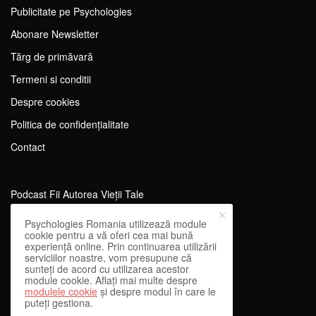
Publicitate pe Psychologies
Abonare Newsletter
Tărg de primăvară
Termeni si conditii
Despre cookies
Politica de confidențialitate
Contact
Podcast Fii Autorea Vieții Tale
Evenimente Fii Autoarea Vieții Tale!
Psychologies Romania utilizează module
cookie pentru a vă oferi cea mai bună
SportEdu
experiență online. Prin continuarea utilizării
serviciilor noastre, vom presupune că
Antrenament Mental pentru Sportivi
sunteți de acord cu utilizarea acestor
module cookie. Aflați mai multe despre
Learning Network
modulele cookie
și despre modul în care le
puteți gestiona.
WEnough