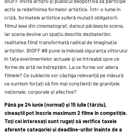
BIDFF invită artiștii și publicul deopotrivă să participe
activ la redefinirea formelor artistice. Într-o lume în
criză, formatele artistice suferă mutații obligatorii:
filmul iese din cinematograf, dansul părăsește scena,
iar scena devine un spațiu deschis dezbaterilor,
realitatea fiind transformată radical de imaginația
artiștilor. BIDFF #8 pune la îndoială siguranța viitorului
în fața evenimentelor actuale și se întreabă spre ce
forme de artă ne îndreptăm. La ce forme vor adera
filmele? Ce subiecte vor câștiga relevanță pe măsură
ce suntem forțați să fim mai conștienți de granițele
naționale, corporale și afective?
Până pe 24 iunie (normal) și 15 iulie (târziu),
cineaștii pot înscrie maximum 2 filme în competiție.
Toți cei interesați sunt rugați să verifice taxele
aferente categoriei și deadline-urilor înainte de a