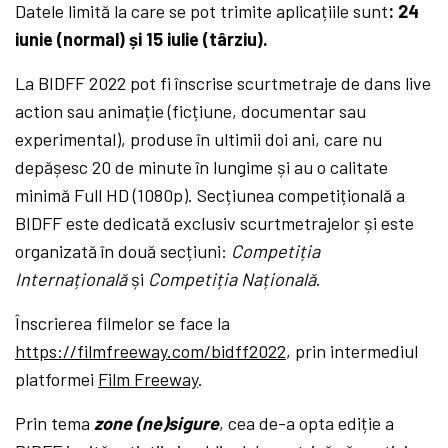
Datele limită la care se pot trimite aplicațiile sunt
: 24
iunie (normal) și 15 iulie (târziu).
La BIDFF 2022 pot fi înscrise scurtmetraje de dans live
action sau animație (ficțiune, documentar sau
experimental), produse în ultimii doi ani, care nu
depășesc 20 de minute în lungime și au o calitate
minimă Full HD (1080p). Secțiunea competițională a
BIDFF este dedicată exclusiv scurtmetrajelor și este
organizată în două secțiuni:
Competiția
Internațională
și
Competiția Națională
.
Înscrierea filmelor se face la
https://filmfreeway.com/bidff2022
, prin intermediul
platformei
Film Freeway
.
Prin tema
zone (ne)sigure
, cea de-a opta ediție a