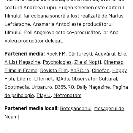
coafură Andreea Lupu. Eugen Kelemen este editorul
filmului, iar coloana sonoră a fost realizată de Marius
Leftărache. Anamaria Antoci este producătorul
filmului, Poli Angelova este co-producător, iar Ana
Voicu producător delegat.
Parteneri media:
Rock FM
,
Cărturești
,
Adevărul
,
Elle
,
A List Magazine
,
Psychologies
,
Zile și Nopți
,
Cinemap
,
Films in Frame
,
Revista Film
,
AaRC.ro
,
Cinefan
,
Happy
Fish
,
Life.ro
,
Liternet
,
IQAds
,
Observator Cultural
,
Spotmedia
,
Urban.ro
,
B365.RO
,
Daily Magazine
,
Pagina
de psihologie
,
Play U
,
Metropotam
Parteneri media locali:
Botoșăneanul
,
Mesagerul de
Neamț