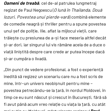
Oameni de treabă
,
cel de-al
patrulea lungmetraj
regizat de Paul Negoescu (
O lună în Thailanda
,
Două
lozuri
,
Povestea unui pierde-vară
) combină
elemente
de comedie neagră și thriller pentru a spune
povestea
unui șef de poliție, Ilie, aflat la mijlocul vieții, care
trăiește cu presiunea de a-și face meseria altfel decât
și-ar dori, iar singurul lui vis rămâne acela de a duce o
viață liniștită despre care crede ar putea începe dacă
și-ar cumpăra o livadă.
„
Din punct de vedere profesional, a fost o experiență
inedită să regizez un scenariu care nu a fost scris de
mine, într-un univers neobișnuit pentru mine –
povestea petrecându-se la țară, în nordul Moldovei, în
timp ce eu sunt născut și crescut în București, fără să
fi avut până acum vreo relație cu viața la țară, cu atât