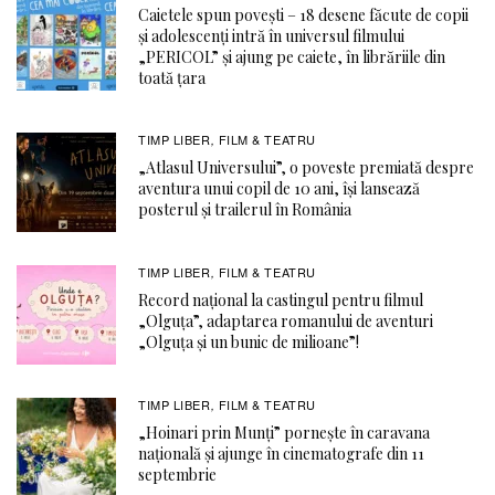
Caietele spun povești – 18 desene făcute de copii
și adolescenți intră în universul filmului
„PERICOL” și ajung pe caiete, în librăriile din
toată țara
TIMP LIBER
FILM & TEATRU
,
„Atlasul Universului”, o poveste premiată despre
aventura unui copil de 10 ani, își lansează
posterul și trailerul în România
TIMP LIBER
FILM & TEATRU
,
Record național la castingul pentru filmul
„Olguța”, adaptarea romanului de aventuri
„Olguța și un bunic de milioane”!
TIMP LIBER
FILM & TEATRU
,
„Hoinari prin Munți” pornește în caravana
națională și ajunge în cinematografe din 11
septembrie