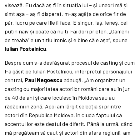
visează. Eu dacă aș fi în situația lui – și uneori mă și
simt așa – aș fi disperat, m-aș agăța de orice fir de
păr, lucru pe care Ilie îl face. E singur, laș, leneș, cel
puțin naiv și poate că nu ți l-ai dori prieten. „Oameni
de treabă” e un titlu ironic și e bine că e așa”, spune
Iulian Postelnicu
.
Despre cum s-a desfășurat procesul de casting și cum
l-a găsit pe Iulian Postelnicu, interpretul personajului
central,
Paul Negoescu
adaugă: „
Am organizat un
casting cu majoritatea actorilor români care au în jur
de 40 de ani și care locuiesc în Moldova sau au
rădăcini în zonă.
Apoi am lărgit selecția și printre
actori din Republica Moldova,
în ciuda faptului că
accentul lor este destul de diferit. Până la urmă, când
mă pregăteam să caut și actori din afara regiunii, am