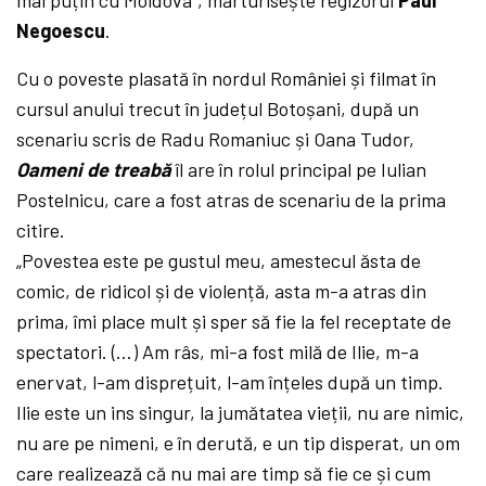
mai puțin cu Moldova”, mărturisește regizorul
Paul
Negoescu
.
Cu o poveste plasată în nordul României și filmat în
cursul anului trecut în județul Botoșani, după un
scenariu scris de Radu Romaniuc și Oana Tudor,
Oameni de treabă
îl are în rolul principal pe Iulian
Postelnicu, care a fost atras de scenariu de la prima
citire.
„
Povestea este pe gustul meu, amestecul ăsta de
comic, de ridicol și de violență, asta m-a atras din
prima, îmi place mult și sper să fie la fel receptate de
spectatori. (…) Am râs, mi-a fost milă de Ilie, m-a
enervat, l-am disprețuit, l-am înțeles după un timp.
Ilie este un ins singur, la jumătatea vieții, nu are nimic,
nu are pe nimeni, e în derută, e un tip disperat, un om
care realizează că nu mai are timp să fie ce și cum