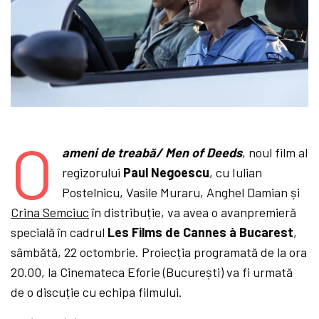
O
ameni de treabă/ Men of Deeds
, noul film al
regizorului
Paul Negoescu
, cu
Iulian
Postelnicu, Vasile Muraru, Anghel Damian și
Crina Semciuc
în distribuție,
va avea o avanpremieră
specială în cadrul
Les Films de Cannes à Bucarest
,
sâmbătă, 22 octombrie. Proiecția programată de la ora
20.00, la Cinemateca Eforie (București) va fi urmată
de o discuție cu echipa filmului.