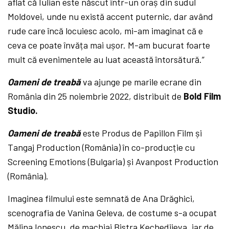
aflat că Iulian este născut într-un oraș din sudul
Moldovei, unde nu există accent puternic, dar având
rude care încă locuiesc acolo, mi-am imaginat că e
ceva ce poate învăța mai ușor. M-am bucurat foarte
mult că evenimentele au luat această întorsătură.”
Oameni de treabă
va ajunge pe marile ecrane din
România din 25 noiembrie 2022, distribuit de
Bold Film
Studio.
Oameni de treabă
este
Produs de Papillon Film și
Tangaj Production (România) în co-producție cu
Screening Emotions (Bulgaria) și Avanpost Production
(România).
Imaginea filmului este semnată de Ana Drăghici,
scenografia de Vanina Geleva, de costume s-a ocupat
Mălina Ionescu, de machiaj Bistra Kechedjieva, iar de