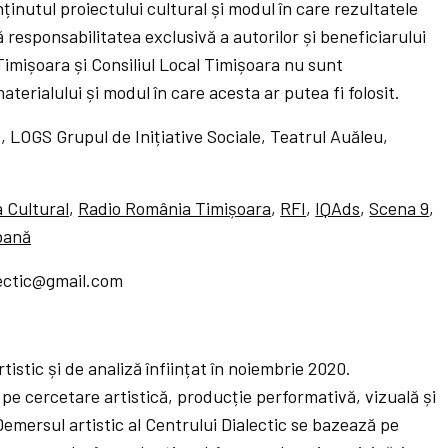
ținutul proiectului cultural și modul în care rezultatele
ă responsabilitatea exclusivă a autorilor și beneficiarului
 Timișoara și Consiliul Local Timișoara nu sunt
terialului și modul în care acesta ar putea fi folosit.
, LOGS Grupul de Inițiative Sociale, Teatrul Auăleu,
 Cultural
,
Radio România Timișoara
,
RFI
,
IQAds
,
Scena 9
,
bană
lectic@gmail.com
tistic și de analiză înființat în noiembrie 2020.
 pe cercetare artistică, producție performativă, vizuală și
Demersul artistic al Centrului Dialectic se bazează pe