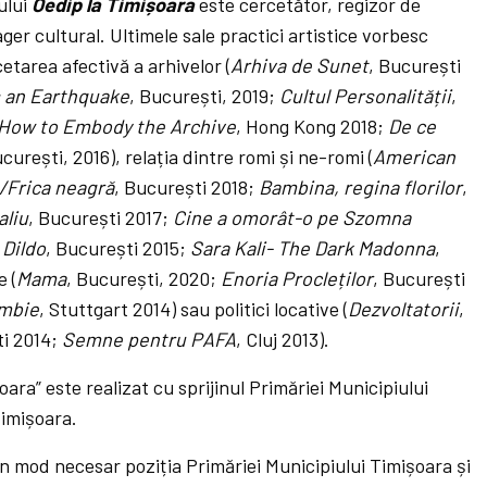
tului
Oedip la Timișoara
este cercetător, regizor de
ger cultural. Ultimele sale practici artistice vorbesc
cetarea afectivă a arhivelor (
Arhiva de Sunet
, București
is an Earthquake
, București, 2019;
Cultul Personalității
,
 How to Embody the Archive
, Hong Kong 2018;
De ce
ucurești, 2016), relația dintre romi și ne-romi (
American
s/Frica neagră
, București 2018;
Bambina, regina florilor
,
aliu
, București 2017;
Cine a omorât-o pe Szomna
 Dildo
, București 2015;
Sara Kali- The Dark Madonna
,
e (
Mama
, București, 2020;
Enoria Procleților
, București
ambie
, Stuttgart 2014) sau politici locative (
Dezvoltatorii
,
ti 2014;
Semne pentru PAFA
, Cluj 2013).
oara” este realizat cu sprijinul Primăriei Municipiului
Timișoara.
în mod necesar poziția Primăriei Municipiului Timișoara și