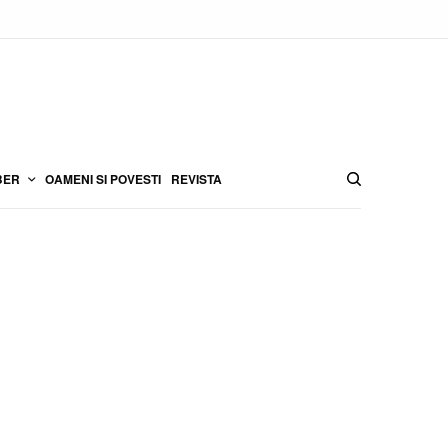
BER
OAMENI SI POVESTI
REVISTA