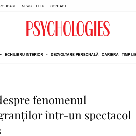
PODCAST
NEWSLETTER
CONTACT
ECHILIBRU INTERIOR
DEZVOLTARE PERSONALĂ
CARIERA
TIMP LI
 despre fenomenul
granților într-un spectacol
s