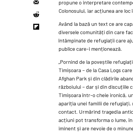
propune o interpretare contempor
Colonosului, iar acțiunea are loc 
Având la bază un text ce are cap
diversele comunități din care fac
întâmpinate de refugiații care aju
publice care-i menționează.
„Pornind de la poveștile refugiați
Timișoara – de la Casa Logs care a
Afghan Park și din clădirile aba
războiului – dar și din discuțiil
Timișoara într-o cheie ironică, u
apariția unei familii de refugiați,
contact. Urmărind tragedia antic
acțiuni pot transforma o lume, î
iminent și are nevoie de o minune 