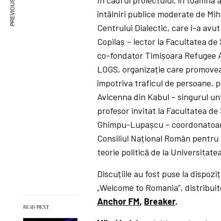
PREVIOUS ARTICLE
întâlniri publice moderate de Mih
Centrului Dialectic, care i-a avut 
Copilaș – lector la Facultatea de 
co-fondator Timișoara Refugee Art
LOGS, organizație care promoveaz
împotriva traficul de persoane, 
Avicenna din Kabul – singurul uni
profesor invitat la Facultatea de
Ghimpu-Lupașcu – coordonatoarea
Consiliul Național Român pentru R
teorie politică de la Universitate
Discuțiile au fost puse la dispozi
„Welcome to Romania”, distribui
Anchor FM
,
Breaker
.
READ NEXT