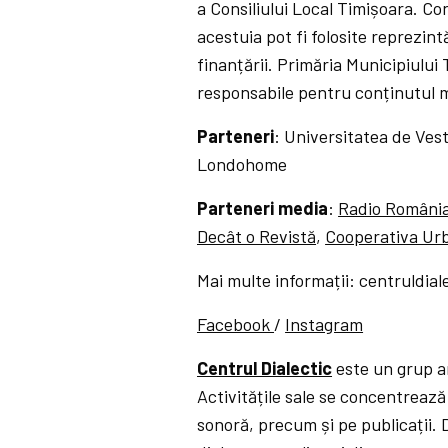
a Consiliului Local Timișoara. Con
acestuia pot fi folosite reprezint
finanțării. Primăria Municipiului
responsabile pentru conținutul ma
Parteneri
: Universitatea de Vest
Londohome
Parteneri media
:
Radio România
Decât o Revistă
,
Cooperativa Ur
Mai multe informații: centruldia
Facebook
/
Instagram
Centrul Dialectic
este un grup ar
Activitățile sale se concentrează
sonoră, precum și pe publicații. 