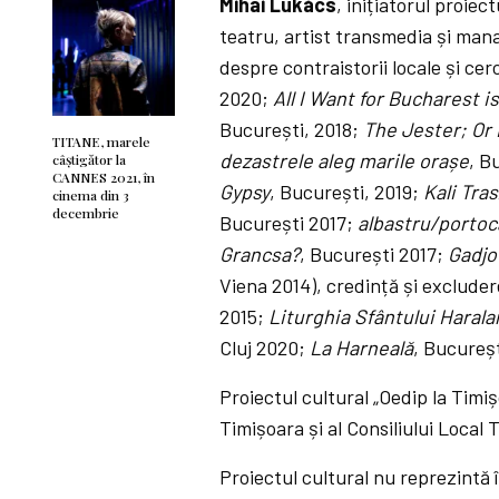
Mihai Lukács
, inițiatorul proiec
teatru, artist transmedia și mana
despre contraistorii locale și cer
2020;
All I Want for Bucharest 
București, 2018;
The Jester; Or
TITANE, marele
dezastrele aleg marile orașe
, B
câștigător la
CANNES 2021, în
Gypsy
, București, 2019;
Kali Tra
cinema din 3
decembrie
București 2017;
albastru/portoc
Grancsa?
, București 2017;
Gadjo
Viena 2014), credință și excluder
2015;
Liturghia Sfântului Haral
Cluj 2020;
La Harneală
, Bucureș
Proiectul cultural „Oedip la Timiș
Timișoara și al Consiliului Local 
Proiectul cultural nu reprezintă 