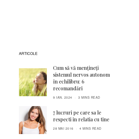
ARTICOLE
Cum să vă mențineți
sistemul nervos autonom
în echilibru: 6
recomandări
9 IAN. 2024
3 MINS READ
7 lucruri pe care sa le
respecti in relatia cu tine
28 MAI 2016
4 MINS READ