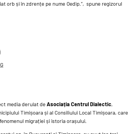
iat orb și în zdrențe pe nume Oedip.”, spune regizorul
i
VG
ect media derulat de
Asociația Centrul Dialectic
,
nicipiului Timișoara și al Consiliului Local Timișoara, care
enomenul migrației și istoria orașului.
cestui an, în București și Timișoara, au avut loc trei