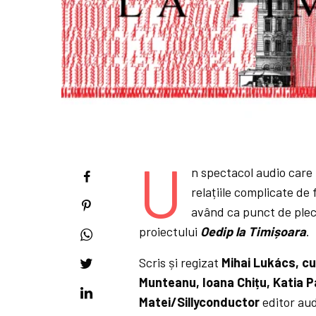
U
n spectacol audio care 
relațiile complicate de 
având ca punct de pleca
proiectului
Oedip la Timișoara
.
Scris și regizat
Mihai Lukács, c
Munteanu, Ioana Chițu, Katia 
Matei/Sillyconductor
editor aud