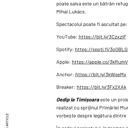
poate salva este un bătrân refug
Mihai Lukács.
Spectacolul poate fi ascultat pe:
YouTube:
https://bit.ly/3CzxziF
Spotify:
https://spoti.fi/3oOBLG
Apple:
https://apple.co/3kRum
Anchor:
https://bit.ly/3kWseMx
Breaker:
https://bit.ly/3Fx2XAk
Oedip la Timișoara
este un proi
realizat cu sprijinul Primăriei Mu
vorbește despre legătura dintre f
În cadrul proiectului, în toamna a