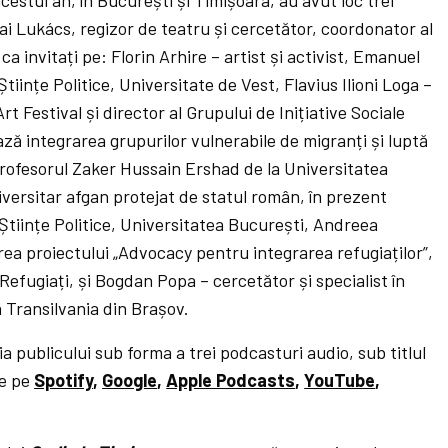
ai Lukács, regizor de teatru și cercetător, coordonator al
ca invitați pe: Florin Arhire – artist și activist, Emanuel
Științe Politice, Universitate de Vest, Flavius Ilioni Loga –
 Festival și director al Grupului de Inițiative Sociale
ă integrarea grupurilor vulnerabile de migranți și luptă
profesorul Zaker Hussain Ershad de la Universitatea
versitar afgan protejat de statul român, în prezent
 Științe Politice, Universitatea București, Andreea
 proiectului „Advocacy pentru integrarea refugiaților”,
efugiați, și Bogdan Popa – cercetător și specialist în
a Transilvania din Brașov.
ția publicului sub forma a trei podcasturi audio, sub titlul
te pe
Spotify
,
Google
,
Apple Podcasts
,
YouTube
,