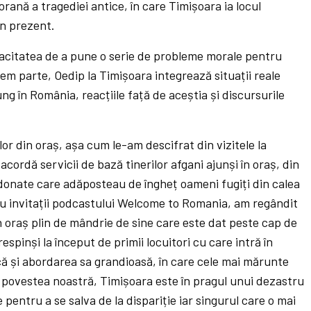
ană a tragediei antice, în care Timișoara ia locul
în prezent.
acitatea de a pune o serie de probleme morale pentru
em parte, Oedip la Timișoara integrează situații reale
ng în România, reacțiile față de aceștia și discursurile
lor din oraș, așa cum le-am descifrat din vizitele la
cordă servicii de bază tinerilor afgani ajunși în oraș, din
ndonate care adăposteau de îngheț oameni fugiți din calea
e cu invitații podcastului Welcome to Romania, am regândit
n oraș plin de mândrie de sine care este dat peste cap de
 respinși la început de primii locuitori cu care intră în
ă și abordarea sa grandioasă, în care cele mai mărunte
n povestea noastră, Timișoara este în pragul unui dezastru
pentru a se salva de la dispariție iar singurul care o mai