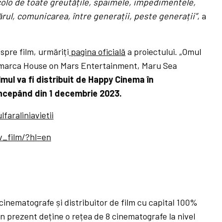
lo de toate greutățile, spaimele, impedimentele,
rul, comunicarea, între generații, peste generații”
, a
spre film, urmăriți
pagina oficială
a proiectului. „Omul
e marca
House on Mars Entertainment, Maru Sea
lmul va fi distribuit de Happy Cinema în
ncepând din 1 decembrie 2023.
araliniavietii
v_film/?hl=en
 cinematografe și distribuitor de film cu capital 100%
 În prezent deține o rețea de 8 cinematografe la nivel