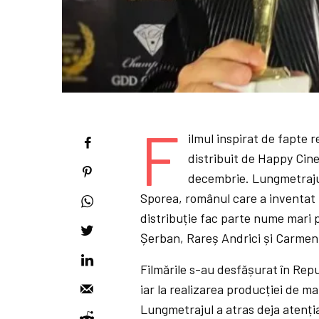
F
ilmul inspirat de fapte re
distribuit de Happy Cine
decembrie. Lungmetrajul
Sporea, românul care a inventat 
distribuție fac parte nume mari
Șerban, Rareș Andrici și Carme
Filmările s-au desfășurat în Rep
iar la realizarea producției de m
Lungmetrajul a atras deja atenția