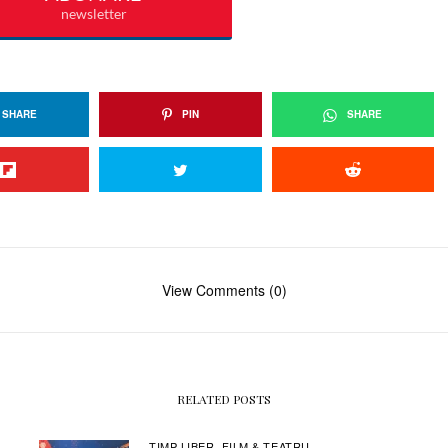
SHARE
PIN
SHARE
View Comments (0)
RELATED POSTS
TIMP LIBER
FILM & TEATRU
,