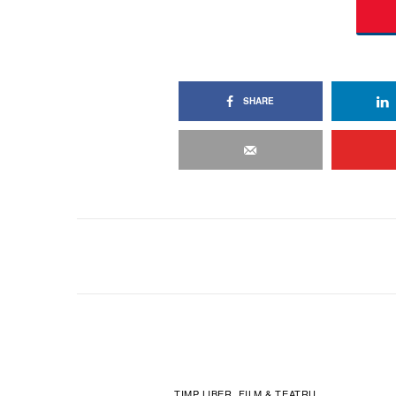
SHARE
TIMP LIBER
FILM & TEATRU
,