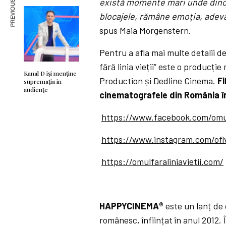
PREVIOUS ARTICLE
există momente mari unde dinco
blocajele, rămâne emoția, adevă
spus Maia Morgenstern.
Pentru a afla mai multe detalii de
fără linia vieții” este o producți
Kanal D își menține
Production și Dedline Cinema.
Fi
supremația în
audiențe
cinematografele din România î
https://www.facebook.com/omulf
https://www.instagram.com/ofl
https://omulfaraliniavietii.com/
HAPPYCINEMA®
este un lanț de
românesc, înființat în anul 2012.