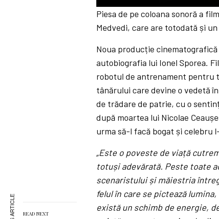
P
Piesa de pe coloana sonoră a film
l
Medvedi, care are totodată și un r
a
Noua producție cinematografică a
y
autobiografia lui Ionel Sporea. F
robotul de antrenament pentru te
tânărului care devine o vedetă în
de trădare de patrie, cu o sentinț
după moartea lui Nicolae Ceaușes
urma să-l facă bogat și celebru l-
„Este o poveste de viață cutremu
totuși adevărată. Peste toate ac
scenaristului și măiestria întreg
felul în care se pictează lumina, l
există un schimb de energie, de
READ NEXT