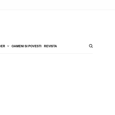
BER
OAMENI SI POVESTI
REVISTA