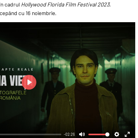
 în cadrul
Hollywood Florida Film Festival 2023
,
ncepând cu 16 noiembrie.
P
l
a
y
-02:26