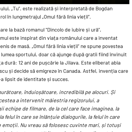
M
S
E
ului, „Tu”, este realizată și interpretată de Bogdan
u
e
n
ol în lungmetrajul „Omul fără linia vieții”.
t
t
t
re la bază romanul “Dincolo de iubire și ură”,
e
t
e
ilmul este inspirat din viața românului care a inventat
i
r
nis de masă. „Omul fără linia vieții” ne spune povestea
n
f
 lumea sportului, doar că ajunge după gratii fiind învinuit
g
u
a dură: 12 ani de pușcărie la Jilava. Este eliberat abia
s
l
cu și decide să emigreze în Canada. Astfel, invenția care
l
a lipsit de identitate și succes.
s
rătoare, înduioșătoare, incredibilă pe alocuri. Și
c
estea a intervenit măiestria regizorului, a
r
ii echipe de filmare, de la cel care face imaginea, la
e
a felul în care se înlănțuie dialogurile, la felul în care
e
 emoții. Nu vreau să folosesc cuvinte mari, și totuși
n