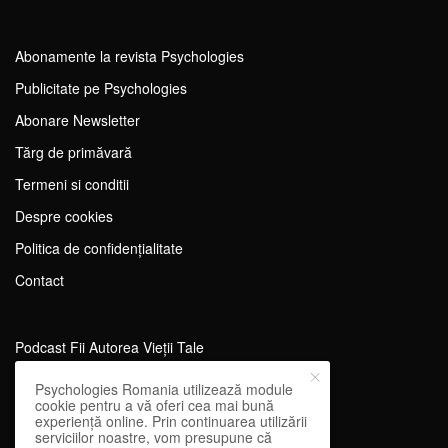
Abonamente la revista Psychologies
Publicitate pe Psychologies
Abonare Newsletter
Tărg de primăvară
Termeni si conditii
Despre cookies
Politica de confidențialitate
Contact
Podcast Fii Autorea Vieții Tale
Evenimente Fii Autoarea Vieții Tale!
Psychologies Romania utilizează module
cookie pentru a vă oferi cea mai bună
SportEdu
experiență online. Prin continuarea utilizării
serviciilor noastre, vom presupune că
Antrenament Mental pentru Sportivi