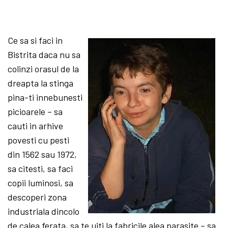
Ce sa si faci in
Bistrita daca nu sa
colinzi orasul de la
dreapta la stinga
pina-ti innebunesti
picioarele – sa
cauti in arhive
povesti cu pesti
din 1562 sau 1972,
sa citesti, sa faci
copii luminosi, sa
descoperi zona
industriala dincolo
de calea ferata, sa te uiti la fabricile alea parasite – sa