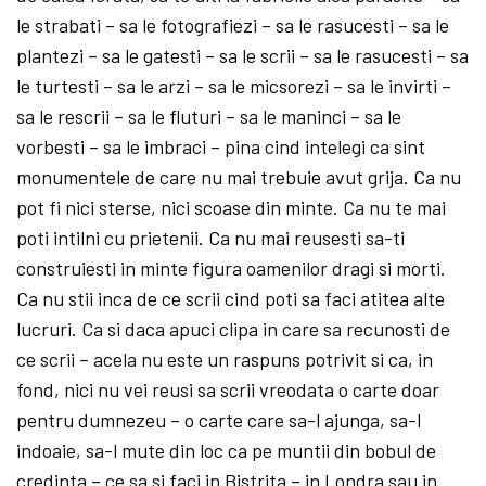
le strabati – sa le fotografiezi – sa le rasucesti – sa le
plantezi – sa le gatesti – sa le scrii – sa le rasucesti – sa
le turtesti – sa le arzi – sa le micsorezi – sa le invirti –
sa le rescrii – sa le fluturi – sa le maninci – sa le
vorbesti – sa le imbraci – pina cind intelegi ca sint
monumentele de care nu mai trebuie avut grija. Ca nu
pot fi nici sterse, nici scoase din minte. Ca nu te mai
poti intilni cu prietenii. Ca nu mai reusesti sa-ti
construiesti in minte figura oamenilor dragi si morti.
Ca nu stii inca de ce scrii cind poti sa faci atitea alte
lucruri. Ca si daca apuci clipa in care sa recunosti de
ce scrii – acela nu este un raspuns potrivit si ca, in
fond, nici nu vei reusi sa scrii vreodata o carte doar
pentru dumnezeu – o carte care sa-l ajunga, sa-l
indoaie, sa-l mute din loc ca pe muntii din bobul de
credinta – ce sa si faci in Bistrita – in Londra sau in