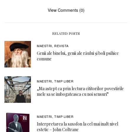
View Comments (0)
RELATED POSTS
MAESTRI
REVISTA
,
Genii ale binelui, genii ale răului și boli psihice
comune
MAESTRI
TIMP LIBER
,
„Ma astept ca prin lectura cititorilor povestirile
mele sa se imbogateasca cu noi sensuri”
MAESTRI
TIMP LIBER
,
Interpretarea la saxofon la cel mai inalt nivel
estetic – John Coltrane