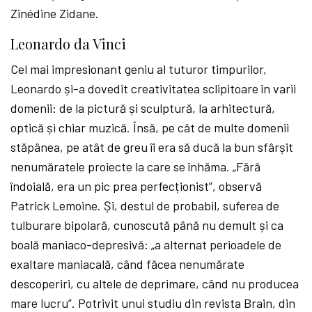
Zinédine Zidane.
Leonardo da Vinci
Cel mai impresionant geniu al tuturor timpurilor,
Leonardo și-a dovedit creativitatea sclipitoare în varii
domenii: de la pictură și sculptură, la arhitectură,
optică și chiar muzică. Însă, pe cât de multe domenii
stăpânea, pe atât de greu îi era să ducă la bun sfârșit
nenumăratele proiecte la care se înhăma. „Fără
îndoială, era un pic prea perfecționist”, observă
Patrick Lemoine. Și, destul de probabil, suferea de
tulburare bipolară, cunoscută până nu demult și ca
boală maniaco-depresivă: „a alternat perioadele de
exaltare maniacală, când făcea nenumărate
descoperiri, cu altele de deprimare, când nu producea
mare lucru”. Potrivit unui studiu din revista Brain, din