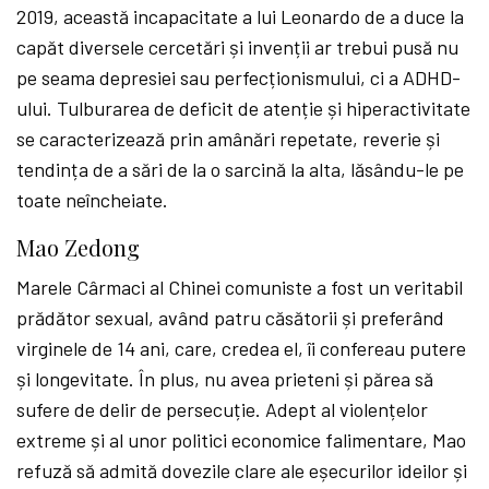
2019, această incapacitate a lui Leonardo de a duce la
capăt diversele cercetări și invenții ar trebui pusă nu
pe seama depresiei sau perfecționismului, ci a ADHD-
ului. Tulburarea de deficit de atenție și hiperactivitate
se caracterizează prin amânări repetate, reverie și
tendința de a sări de la o sarcină la alta, lăsându-le pe
toate neîncheiate.
Mao Zedong
Marele Cârmaci al Chinei comuniste a fost un veritabil
prădător sexual, având patru căsătorii și preferând
virginele de 14 ani, care, credea el, îi confereau putere
și longevitate. În plus, nu avea prieteni și părea să
sufere de delir de persecuție. Adept al violențelor
extreme și al unor politici economice falimentare, Mao
refuză să admită dovezile clare ale eșecurilor ideilor și