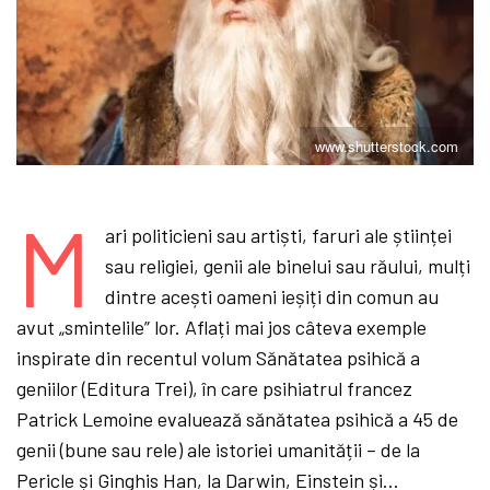
www.shutterstock.com
M
ari politicieni sau artiști, faruri ale științei
sau religiei, genii ale binelui sau răului, mulți
dintre acești oameni ieșiți din comun au
avut „smintelile” lor. Aflați mai jos câteva exemple
inspirate din recentul volum Sănătatea psihică a
geniilor (Editura Trei), în care psihiatrul francez
Patrick Lemoine evaluează sănătatea psihică a 45 de
genii (bune sau rele) ale istoriei umanității – de la
Pericle și Ginghis Han, la Darwin, Einstein și…