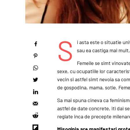
S
i asta este o situatie uni
sau ea castiga mai mult,
Femeile se simt vinovate
sexe, cu ocupatiile lor caracteris
vecin si astfel simt nevoia sa co
de gospodina, mama, sotie. Feme
Sa mai spuna cineva ca feminismu
astfel de date concrete, iti dai s
reglate inca de precepte milenare
Misoginia are manifestari grote