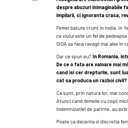
despre abuzuri inimaginabile fa
impilarii, ci ignoranta crasa, re
Femei batute crunt in India, in 
ca violul este un fel de pedeapsa
SIDA sa faca ravagii mai ales in 
Dar ce spun eu?
In Romania, int
De ce o fata are valoare mai m
cand isi cer drepturile, sunt l
cat sa produca un razboi civil?
Ca sunt, prin natura lor, mai co
Atunci cand femeile cu copii mic
indemnizatiei de parinte, au exist
Poate ca decenta si discretia fem