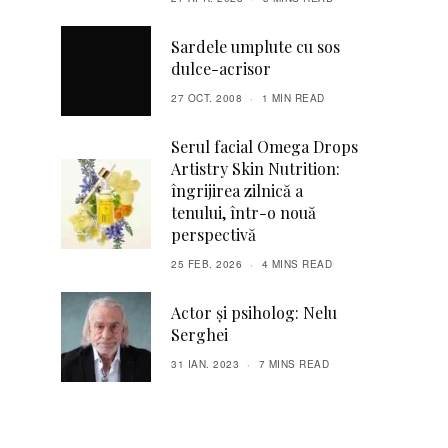
Sardele umplute cu sos
dulce-acrisor
27 OCT. 2008
1 MIN READ
Serul facial Omega Drops
Artistry Skin Nutrition:
îngrijirea zilnică a
tenului, într-o nouă
perspectivă
25 FEB. 2026
4 MINS READ
Actor și psiholog: Nelu
Serghei
31 IAN. 2023
7 MINS READ