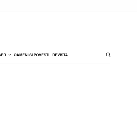
BER
OAMENI SI POVESTI
REVISTA