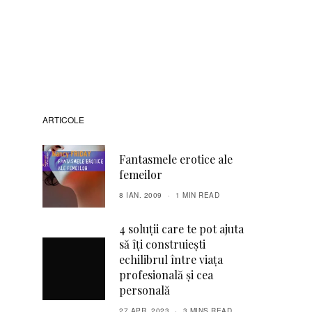
ARTICOLE
Fantasmele erotice ale
femeilor
8 IAN. 2009
1 MIN READ
4 soluții care te pot ajuta
să îți construiești
echilibrul între viața
profesională și cea
personală
27 APR. 2023
3 MINS READ