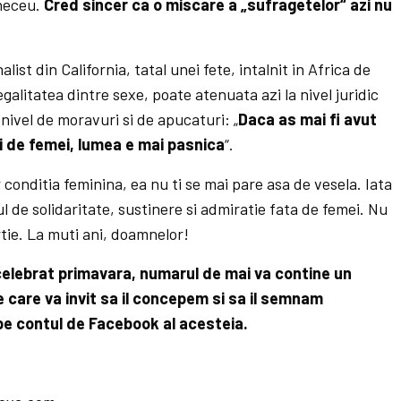
ineceu.
Cred sincer ca o miscare a „sufragetelor“ azi nu
ist din California, tatal unei fete, intalnit in Africa de
alitatea dintre sexe, poate atenuata azi la nivel juridic
a nivel de moravuri si de apucaturi: „
Daca as mai fi avut
uri de femei, lumea e mai pasnica
“.
r conditia feminina, ea nu ti se mai pare asa de vesela. Iata
l de solidaritate, sustinere si admiratie fata de femei. Nu
ie. La muti ani, doamnelor!
 celebrat primavara, numarul de mai va contine un
e care va invit sa il concepem si sa il semnam
 pe contul de Facebook al acesteia.