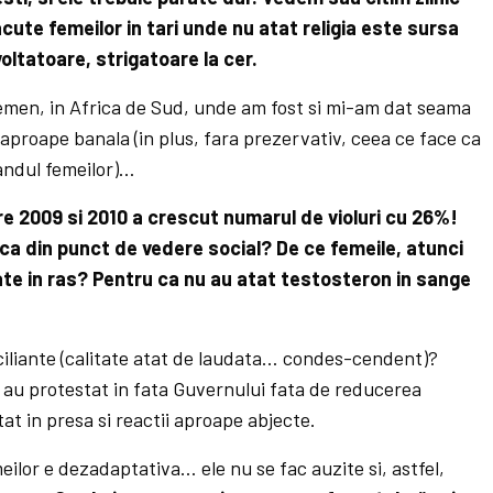
cute femeilor in tari unde nu atat religia este sursa
voltatoare, strigatoare la cer.
Yemen, in Africa de Sud, unde am fost si mi-am dat seama
 aproape banala (in plus, fara prezervativ, ceea ce face ca
randul femeilor)…
re 2009 si 2010 a crescut numarul de violuri cu 26%!
ica din punct de vedere social? De ce femeile, atunci
uate in ras? Pentru ca nu au atat testosteron in sange
nciliante (calitate atat de laudata… condes-cendent)?
i au protestat in fata Guvernului fata de reducerea
at in presa si reactii aproape abjecte.
eilor e dezadaptativa… ele nu se fac auzite si, astfel,