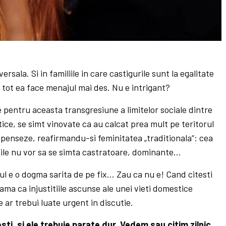
versala. Si in familiile in care castigurile sunt la egalitate
 tot ea face menajul mai des. Nu e intrigant?
 pentru aceasta transgresiune a limitelor sociale dintre
tice, se simt vinovate ca au calcat prea mult pe teritorul
mpenseze, reafirmandu-si feminitatea „traditionala“: cea
ile nu vor sa se simta castratoare, dominante…
l e o dogma sarita de pe fix… Zau ca nu e! Cand citesti
eama ca injustitiile ascunse ale unei vieti domestice
 ar trebui luate urgent in discutie.
sti, si ele trebuie parate dur. Vedem sau citim zilnic