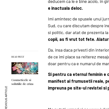
deducem ca le e bine acolo, in g
e inactuala deloc.
Imi amintesc de spusele unui jurnal
Sud, cu care discutam despre ineg
si politic, dar atat de prezenta l
copii, as fi vrut tot fete. Alat
Da, insa daca privesti din interio
de ce imi place sa reiterez mesaju
READ NEXT
doar pentru ca e numarul de mart
Si pentru ca eternul feminin e
Cosmeticele si
manifest al frumusetii reale, p
solutiile de criza
impreuna pe site-ul revistei si
PREVIOUS ARTICLE