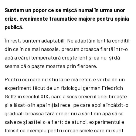
Suntem un popor ce se mișcă numai în urma unor
crize, evenimente traumatice majore pentru opinia
publică.
În rest, suntem adaptabili. Ne adaptăm lent la condiții
din ce în ce mai nasoale, precum broasca fiartă într-o
apă a cărei temperatură crește lent și ea nu-și dă
seama că o paște moartea prin fierbere.
Pentru cei care nu știu la ce mă refer, e vorba de un
experiment făcut de un fiziologul german Friedrich
Goltz în secolul XIX, care a scos creierul unei broaște
și a lăsat-o în apa inițial rece, pe care apoi a încălzit-o
gradual; broasca fără creier nu a sărit din apă să se
salveze și astfel s-a fiert; de atunci, experimentul e
folosit ca exemplu pentru organismele care nu sunt