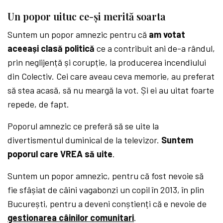
Un popor uituc ce-și merită soarta
Suntem un popor amnezic pentru că
am votat
aceeași clasă politică
ce a contribuit ani de-a rândul,
prin neglijență și corupție, la producerea incendiului
din Colectiv. Cei care aveau ceva memorie, au preferat
să stea acasă, să nu meargă la vot. Și ei au uitat foarte
repede, de fapt.
Poporul amnezic ce preferă să se uite la
divertismentul duminical de la televizor.
Suntem
poporul care VREA să uite
.
Suntem un popor amnezic, pentru că fost nevoie să
fie sfâșiat de câini vagabonzi un copil în 2013, în plin
București, pentru a deveni conștienți că e nevoie de
gestionarea câinilor comunitari
.