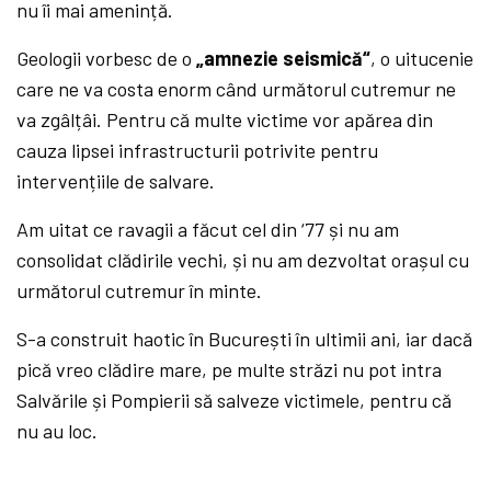
nu îi mai amenință.
Geologii vorbesc de o
„amnezie seismică“
, o uitucenie
care ne va costa enorm când următorul cutremur ne
va zgâlțâi. Pentru că multe victime vor apărea din
cauza lipsei infrastructurii potrivite pentru
intervențiile de salvare.
Am uitat ce ravagii a făcut cel din ‘77 și nu am
consolidat clădirile vechi, și nu am dezvoltat orașul cu
următorul cutremur în minte.
S-a construit haotic în București în ultimii ani, iar dacă
pică vreo clădire mare, pe multe străzi nu pot intra
Salvările și Pompierii să salveze victimele, pentru că
nu au loc.