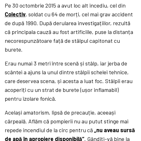
Pe 30 octombrie 2015 a avut loc alt incediu, cel din
Colectiv
, soldat cu 64 de morți, cel mai grav accident
de după 1990. După derularea investigațiilor, rezultă
că principala cauză au fost artificiile, puse la distanța
necorespunzătoare față de stâlpul capitonat cu
burete.
Erau numai 3 metri între scenă și stâlp, iar jerba de
scântei a ajuns la unul dintre stâlpii schelei tehnice,
care deservea scena, și acesta a luat foc. Stâlpii erau
acoperiți cu un strat de burete (ușor inflamabil)
pentru izolare fonică.
Același amatorism, lipsă de precauție, aceeași
cârpeală. Aflăm că pompierii nu au putut stinge mai
repede incendiul de la circ pentru că
„nu aveau sursă
de apă în apropiere disponibilă“
. Gândiți-vă bine la