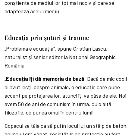
conștiente de mediul lor tot mai nociv și care se
adaptează acelui mediu.
Educația prin șuturi și traume
„Problema e educația“, spune Cristian Lascu,
naturalist și senior editor la National Geographic
România.
„
Educația îți dă
memoria
de bază
. Dacă de mic copil
ai avut lecții despre animale, o educație care pune
accent pe protejarea lor, atunci îți va păsa de ele. Noi
avem 50 de ani de comunism în urmă, cu o altă
filozofie, ce punea omul în centru lumii.
Copacul se tăia ca să pui în locul lui un stâlp de beton,
animalul era vânat, societățile de protecție au fost