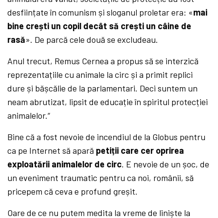
desființate în comunism și sloganul proletar era: «
mai
bine crești un copil decât să crești un câine de
rasă
». De parcă cele două se excludeau.
Anul trecut, Remus Cernea a propus să se interzică
reprezentațiile cu animale la circ și a primit replici
dure și bășcălie de la parlamentari. Deci suntem un
neam abrutizat, lipsit de educație în spiritul protecției
animalelor.“
Bine că a fost nevoie de incendiul de la Globus pentru
ca pe Internet să apară
petiții care cer oprirea
exploatării animalelor de circ
. E nevoie de un șoc, de
un eveniment traumatic pentru ca noi, românii, să
pricepem că ceva e profund greșit.
Oare de ce nu putem medita la vreme de liniște la