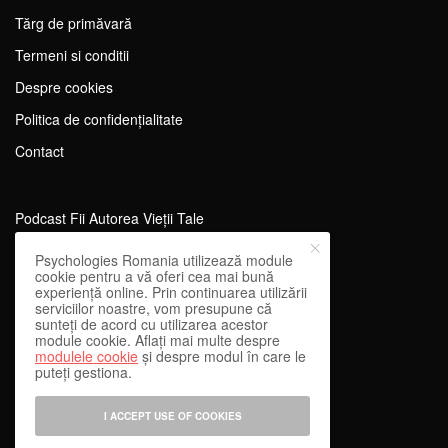
Tărg de primăvară
Termeni si conditii
Despre cookies
Politica de confidențialitate
Contact
Podcast Fii Autorea Vieții Tale
Evenimente Fii Autoarea Vieții Tale!
Psychologies Romania utilizează module
cookie pentru a vă oferi cea mai bună
SportEdu
experiență online. Prin continuarea utilizării
serviciilor noastre, vom presupune că
Antrenament Mental pentru Sportivi
sunteți de acord cu utilizarea acestor
module cookie. Aflați mai multe despre
Learning Network
modulele cookie
și despre modul în care le
puteți gestiona.
WEnough
Reward & Engage
I ACCEPT USE OF COOKIES