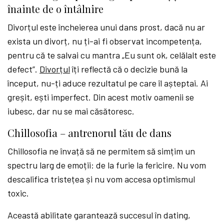
înainte de o întâlnire
Divorțul este încheierea unui dans prost, dacă nu ar
exista un divorț, nu ți-ai fi observat incompetența,
pentru că te salvai cu mantra „Eu sunt ok, celălalt este
defect”.
Divorțul
îți reflectă că o decizie bună la
început, nu-ți aduce rezultatul pe care îl așteptai. Ai
greșit, ești imperfect. Din acest motiv oamenii se
iubesc, dar nu se mai căsătoresc.
Chillosofia – antrenorul tău de dans
Chillosofia ne învață să ne permitem să simțim un
spectru larg de emoții: de la furie la fericire. Nu vom
descalifica tristețea și nu vom accesa optimismul
toxic.
Această abilitate garantează succesul în dating,