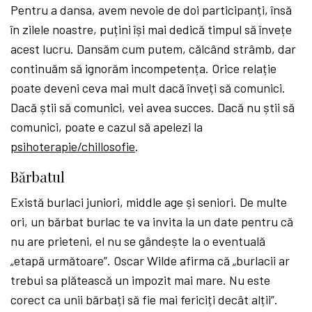
Pentru a dansa, avem nevoie de doi participanți, însă
în zilele noastre, puțini își mai dedică timpul să învețe
acest lucru. Dansăm cum putem, călcând strâmb, dar
continuăm să ignorăm incompetența. Orice relație
poate deveni ceva mai mult dacă înveți să comunici.
Dacă știi să comunici, vei avea succes. Dacă nu știi să
comunici, poate e cazul să apelezi la
psihoterapie/chillosofie
.
Bărbatul
Există burlaci juniori, middle age și seniori. De multe
ori, un bărbat burlac te va invita la un date pentru că
nu are prieteni, el nu se gândește la o eventuală
„etapă următoare”. Oscar Wilde afirma că „burlacii ar
trebui sa plătească un impozit mai mare. Nu este
corect ca unii bărbați să fie mai fericiți decât alții”.