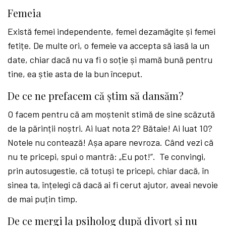
Femeia
Există femei independente, femei dezamăgite și femei
fetițe. De multe ori, o femeie va accepta să iasă la un
date, chiar dacă nu va fi o soție și mamă bună pentru
tine, ea știe asta de la bun început.
De ce ne prefacem că știm să dansăm?
O facem pentru că am moștenit stimă de sine scăzută
de la părinții noștri. Ai luat nota 2? Bătaie! Ai luat 10?
Notele nu contează!
Așa apare nevroza. Când vezi că
nu te pricepi, spui o mantră: „Eu pot!”. Te convingi,
prin autosugestie, că totuși te pricepi, chiar dacă, în
sinea ta, înțelegi că dacă ai fi cerut ajutor, aveai nevoie
de mai puțin timp.
De ce mergi la psiholog după divorț și nu