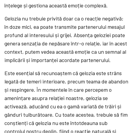
înțelege și gestiona această emoție complexă.
Gelozia nu trebuie privită doar ca o reacție negativă;
în doze mici, ea poate transmite partenerului mesajul
profund al interesului și grijei. Absența geloziei poate
genera senzația de nepăsare într-o relație, iar în acest
context, putem vedea această emoție ca un semnal al
implicării și importanței acordate partenerului.
Este esențial să recunoaștem că gelozia este strâns
legată de temeri interioare, precum teama de abandon
și respingere. În momentele în care percepem o
amenințare asupra relației noastre, gelozia se
activează, aducând cu ea o gamă variată de trăiri și
gânduri tulburătoare. Cu toate acestea, trebuie să fim
conștienți că gelozia nu este întotdeauna sub
controlul nostru deplin, fiind o reacție naturală și