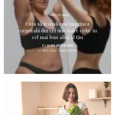
STARE DE BINE
Cum să transformi imaginea
corporală din cel mai mare critic în
cel mai bun aliat al tău
BY
ALINA SELEZEANU
27 DEC. 2024
2 MINS READ