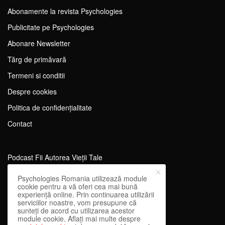
Abonamente la revista Psychologies
Publicitate pe Psychologies
Abonare Newsletter
Tărg de primăvară
Termeni si conditii
Despre cookies
Politica de confidențialitate
Contact
Podcast Fii Autorea Vieții Tale
Evenimente Fii Autoarea Vieții Tale!
Psychologies Romania utilizează module
cookie pentru a vă oferi cea mai bună
SportEdu
experiență online. Prin continuarea utilizării
serviciilor noastre, vom presupune că
Antrenament Mental pentru Sportivi
sunteți de acord cu utilizarea acestor
module cookie. Aflați mai multe despre
Learning Network