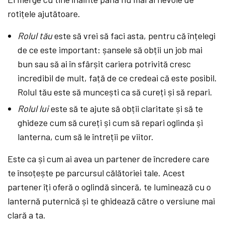
rotițele ajutătoare.
Rolul tău
este să vrei să faci asta, pentru că înțelegi
de ce este important: șansele să obții un job mai
bun sau să ai în sfârșit cariera potrivită cresc
incredibil de mult, față de ce credeai că este posibil.
Rolul tău este să muncești ca să cureți și să repari.
Rolul lui
este să te ajute să obții claritate și să te
ghideze cum să cureți și cum să repari oglinda și
lanterna, cum să le întreții pe viitor.
Este ca și cum ai avea un partener de încredere care
te însoțește pe parcursul călătoriei tale. Acest
partener îți oferă o oglindă sinceră, te luminează cu o
lanternă puternică și te ghidează către o versiune mai
clară a ta.