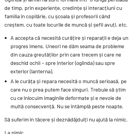
de timp, prin experiențe, credințe și interacțiuni cu
familia în copilărie, cu școala și profesorii când
creștem, cu toate locurile de muncă și șefii avuți, etc.
A accepta că necesită curățire și reparații e deja un
progres imens. Uneori ne dăm seama de probleme
din cauza greutăților prin care trecem și care ne
deschid ochii – spre interior (oglinda) sau spre
exterior (lanterna).
A le curăța și repara necesită o muncă serioasă, pe
care nu o prea putem face singuri. Trebuie să știm
cu ce înlocuim imaginile deformate și e nevoie de
multă consecvență. Nu se întâmplă peste noapte.
Să suferim în tăcere și deznădăjduiți nu ajută la nimic.
La nimic.