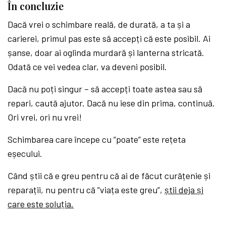
În concluzie
Dacă vrei o schimbare reală, de durată, a ta și a
carierei, primul pas este să accepți că este posibil. Ai
șanse, doar ai oglinda murdară și lanterna stricată.
Odată ce vei vedea clar, va deveni posibil.
Dacă nu poți singur – să accepți toate astea sau să
repari, caută ajutor. Dacă nu iese din prima, continuă.
Ori vrei, ori nu vrei!
Schimbarea care începe cu ”poate” este rețeta
eșecului.
Când știi că e greu pentru că ai de făcut curățenie și
reparații, nu pentru că ”viața este greu”,
știi deja și
care este soluția
.