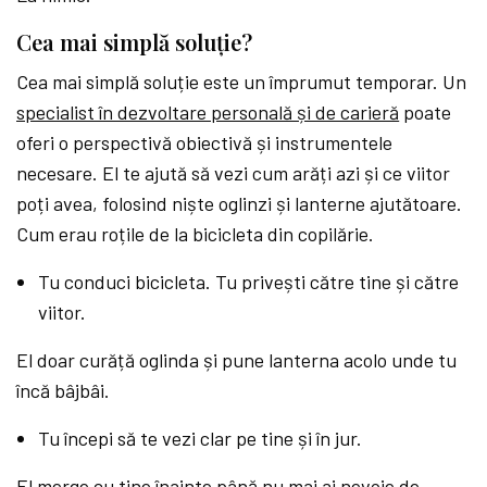
Cea mai simplă soluție?
Cea mai simplă soluție este un împrumut temporar. Un
specialist în dezvoltare personală și de carieră
poate
oferi o perspectivă obiectivă și instrumentele
necesare. El te ajută să vezi cum arăți azi și ce viitor
poți avea, folosind niște oglinzi și lanterne ajutătoare.
Cum erau roțile de la bicicleta din copilărie.
Tu conduci bicicleta. Tu privești către tine și către
viitor.
El doar curăță oglinda și pune lanterna acolo unde tu
încă bâjbâi.
Tu începi să te vezi clar pe tine și în jur.
El merge cu tine înainte până nu mai ai nevoie de