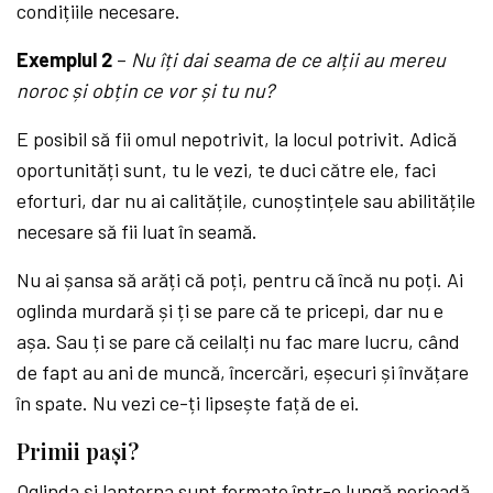
condițiile necesare.
Exemplul 2
–
Nu îți dai seama de ce alții au mereu
noroc și obțin ce vor și tu nu?
E posibil să fii omul nepotrivit, la locul potrivit. Adică
oportunități sunt, tu le vezi, te duci către ele, faci
eforturi, dar nu ai calitățile, cunoștințele sau abilitățile
necesare să fii luat în seamă.
Nu ai șansa să arăți că poți, pentru că încă nu poți. Ai
oglinda murdară și ți se pare că te pricepi, dar nu e
așa. Sau ți se pare că ceilalți nu fac mare lucru, când
de fapt au ani de muncă, încercări, eșecuri și învățare
în spate. Nu vezi ce-ți lipsește față de ei.
Primii pași?
Oglinda și lanterna sunt formate într-o lungă perioadă