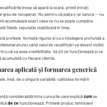
calificările încep să apară la scară, primii intrați
l greu de recuperat. Nu pentru că piața s-ar satura — nu
rimii acumulează exact ceea ce nu se poate cumpăra:
elă fidelă, reputație stabilizată în timp.
tă profesie, formată riguros și cu o înțelegere profundă a
ofesional atunci când valul de recalificări va deveni vizibil.
ntru că va avea credibilitate. Va ști ce funcționează și ce
că acumulată cu fiecare clientă.
area aplicată și formarea generică
e, însă, de o singură variabilă: calitatea formării
rență considerabilă între cursurile care explică
cum
se
plică
de ce
funcționează. Primele produc tehnicieni