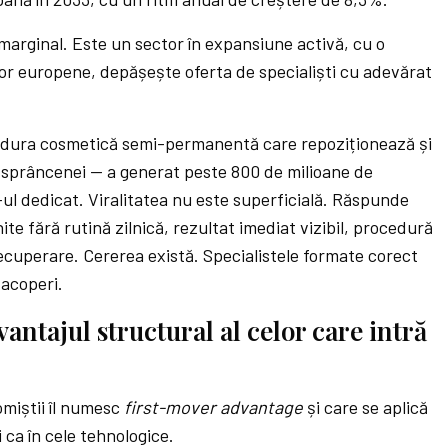
arginal. Este un sector în expansiune activă, cu o
lor europene, depășește oferta de specialiști cu adevărat
dura cosmetică semi-permanentă care repoziționează și
le sprâncenei — a generat peste 800 de milioane de
ul dedicat. Viralitatea nu este superficială. Răspunde
te fără rutină zilnică, rezultat imediat vizibil, procedură
ecuperare. Cererea există. Specialistele formate corect
 acoperi.
antajul structural al celor care intră
miștii îl numesc
first-mover advantage
și care se aplică
i ca în cele tehnologice.