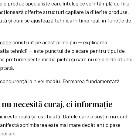
ele produc specialiste care înțeleg ce se întâmplă cu firul
cționează diferite structuri capilare la diferite produse,
ă și cum se ajustează tehnica în timp real, în funcție de
ncene
construit pe acest principiu — explicarea
ia tehnicii — este punctul de plecare pentru tipul de
ine prețurile peste media pieței și care nu se pierde atunci
eptată.
 concurență la nivel mediu. Formarea fundamentată
 nu necesită curaj, ci informație
ii este reală și justificată. Datele care o susțin nu sunt
 manifestă schimbarea este mai mare decât anticipase
nci ani.