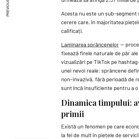
PREVIOUS ARTICLE
Acesta nu este un sub-segment m
cerere care, în majoritatea piețe
calificați.
Laminarea sprâncenelor
— proce
fixează firele naturale de păr a
vizualizări pe TikTok pe hashtag-
unei nevoi reale: sprâncene defini
non-invazivă, fără perioadă de r
sunt încă insuficiente pentru a o
Dinamica timpului: av
primii
Există un fenomen pe care econo
la fel de mult în piețele de servici