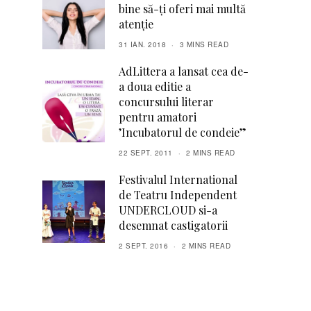
bine să-ți oferi mai multă
atenție
31 IAN. 2018
3 MINS READ
AdLittera a lansat cea de-
a doua editie a
concursului literar
pentru amatori
’Incubatorul de condeie”
22 SEPT. 2011
2 MINS READ
Festivalul International
de Teatru Independent
UNDERCLOUD si-a
desemnat castigatorii
2 SEPT. 2016
2 MINS READ