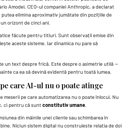
ario Amodei, CEO-ul companiei Anthropic, a declarat
ar putea elimina aproximativ jumătate din pozițiile de
-un orizont de cinci ani.
tice făcute pentru titluri. Sunt observații emise din
uiește aceste sisteme. Iar dinamica nu pare să
e un text despre frică. Este despre o asimetrie utilă —
înainte ca ea să devină evidentă pentru toată lumea.
 pe care AI-ul nu o poate atinge
de meserii pe care automatizarea nu o poate înlocui. Nu
, ci pentru că sunt
constitutiv umane
.
nsiunea din mâinile unei cliente sau schimbarea în
bine. Niciun sistem digital nu construiește relația de doi