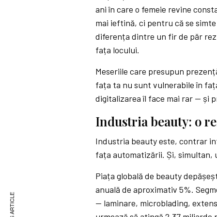
ani în care o femeie revine cons
mai ieftină, ci pentru că se simte
diferența dintre un fir de păr rez
fața locului.
Meseriile care presupun prezență f
fața ta nu sunt vulnerabile în faț
digitalizarea îl face mai rar — și 
Industria beauty: o r
Industria beauty este, contrar in
fața automatizării. Și, simultan,
Piața globală de beauty depășește
anuală de aproximativ 5%. Segme
— laminare, microblading, extensii
urmează să atingă 2,37 miliarde 