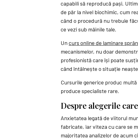
capabili să reproducă pași. Ultim
de păr la nivel biochimic, cum rea
când o procedură nu trebuie făcut
ce vezi sub mâinile tale.
Un
curs online de laminare sprâ
mecanismelor, nu doar demonstraț
profesionistă care își poate susț
când întâlnește o situație neașt
Cursurile generice produc multă
produce specialiste rare.
Despre alegerile care
Anxietatea legată de viitorul munc
fabricate, iar viteza cu care se
majoritatea analizelor de acum ci