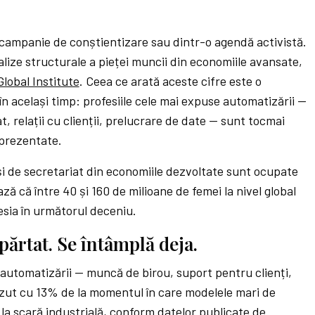
 campanie de conștientizare sau dintr-o agendă activistă.
alize structurale a pieței muncii din economiile avansate,
lobal Institute
. Ceea ce arată aceste cifre este o
 în același timp: profesiile cele mai expuse automatizării —
, relații cu clienții, prelucrare de date — sunt tocmai
eprezentate.
și de secretariat din economiile dezvoltate sunt ocupate
ză că între 40 și 160 de milioane de femei la nivel global
esia în următorul deceniu.
părtat. Se întâmplă deja.
e automatizării — muncă de birou, suport pentru clienți,
zut cu 13% de la momentul în care modelele mari de
 la scară industrială, conform datelor publicate de