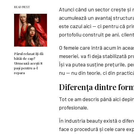
READ NEXT
Atunci când un sector crește și re
acumulează un avantaj structura
este cazul aici — ci pentru că p
portofoliu construit pe ani, client
O femeie care intră acum în aceas
Părul relaxat îți dă
meseriei, va fi deja stabilizată pr
bătăi de cap?
Urmează acești 8
Își va putea susține prețurile, pe
pași pentru a-l
nu — nu din teorie, ci din practi
repara
Diferența dintre form
Tot ce am descris până aici depind
profesionale.
În industria beauty există o dife
face o procedură și cele care ex