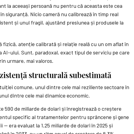
tant la aceeași persoană nu pentru că aceasta este cea
 în siguranță. Nicio cameră nu calibrează în timp real
istent și unul fragil, ajustând presiunea și produsele la
izică, atenție calibrată și relație reală cu un om aflat în
a AI-ului. Sunt, paradoxal, exact tipul de serviciu pe care
prin urmare, mai valoros.
ezistență structurală subestimată
tuiției comune, unul dintre cele mai reziliente sectoare în
 unul dintre cele mai dinamice economic.
 590 de miliarde de dolari și înregistrează o creștere
ntul specific al tratamentelor pentru sprâncene și gene
 — era evaluat la 1,25 miliarde de dolari în 2025 și
până în 2033, cu un ritm anual de creștere de 8,3%.