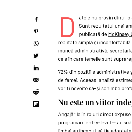
D
atele nu provin dintr-o
Sunt rezultatul unei an
publicată de
McKinsey G
realitate simplă și inconfortabilă
muncă administrativă, secretariat
cele în care femeile sunt suprar
72% din pozițiile administrative 
de femei. Aceeași analiză estimea
vor fi nevoite să-și schimbe prof
Nu este un viitor înde
Angajările în roluri direct expus
programare entry-level — au scă
limbaj au început să fie adoptate