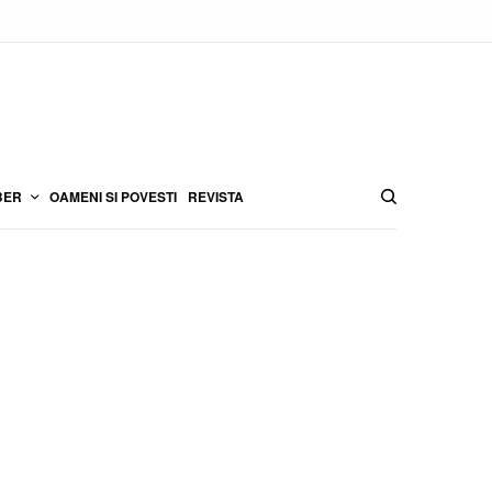
BER
OAMENI SI POVESTI
REVISTA